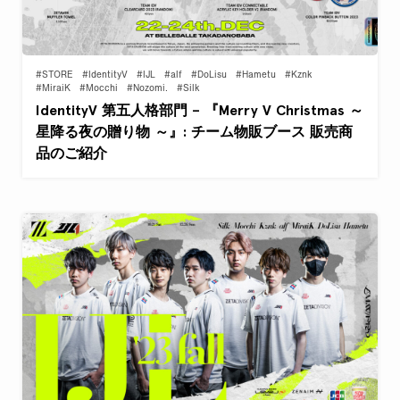
#STORE
#IdentityV
#IJL
#alf
#DoLisu
#Hametu
#Kznk
#MiraiK
#Mocchi
#Nozomi.
#Silk
IdentityV 第五人格部門 – 『Merry V Christmas ～
星降る夜の贈り物 ～』: チーム物販ブース 販売商
品のご紹介