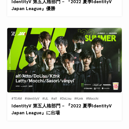
IdentityV 第五人格部門 – 『2022 夏季IdentityV
Japan League』優勝
#TEAM
#IdentityV
#IJL
#alf
#DoLisu
#Kznk
#Mocchi
IdentityV 第五人格部門 – 『2022 夏季IdentityV
Japan League』に出場