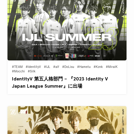
#TEAM
#IdentityV
#IJL
#alf
#DoLisu
#Hametu
#Kznk
#MiraiK
#Mocchi
#Silk
IdentityV 第五人格部門 – 『2023 Identity V
Japan League Summer』に出場