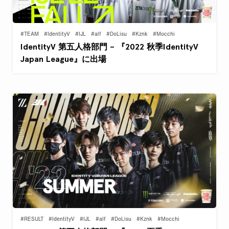
#TEAM
#IdentityV
#IJL
#alf
#DoLisu
#Kznk
#Mocchi
IdentityV 第五人格部門 – 『2022 秋季IdentityV
Japan League』に出場
#RESULT
#IdentityV
#IJL
#alf
#DoLisu
#Kznk
#Mocchi