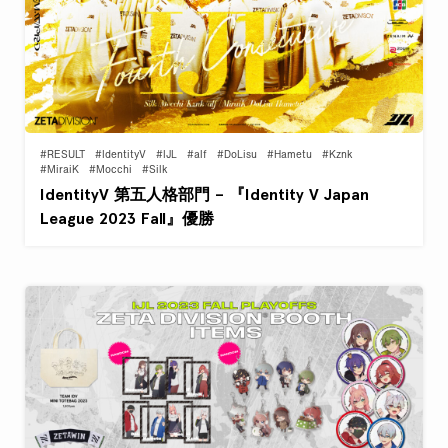
#RESULT
#IdentityV
#IJL
#alf
#DoLisu
#Hametu
#Kznk
#MiraiK
#Mocchi
#Silk
IdentityV 第五人格部門 – 『Identity V Japan
League 2023 Fall』優勝