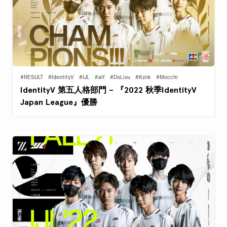
#RESULT
#IdentityV
#IJL
#alf
#DoLisu
#Kznk
#Mocchi
IdentityV 第五人格部門 – 『2022 秋季IdentityV
Japan League』優勝