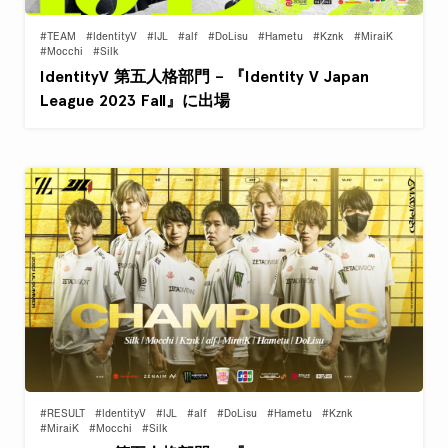
#TEAM
#IdentityV
#IJL
#alf
#DoLisu
#Hametu
#Kznk
#MiraiK
#Mocchi
#Silk
IdentityV 第五人格部門 – 『Identity V Japan
League 2023 Fall』に出場
#RESULT
#IdentityV
#IJL
#alf
#DoLisu
#Hametu
#Kznk
#MiraiK
#Mocchi
#Silk