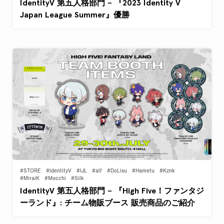
IdentityV 第五人格部門 – 『2023 Identity V
Japan League Summer』優勝
#STORE
#IdentityV
#IJL
#alf
#DoLisu
#Hametu
#Kznk
#MiraiK
#Mocchi
#Silk
IdentityV 第五人格部門 – 『High Five！ファンタジ
ーランド』: チーム物販ブース 販売商品のご紹介