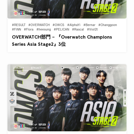
#RESULT
#OVERWATCH
#OWCS
#AlphaYi
#Bernar
#Changgoon
#FiNN
#Flora
#heesung
#PELICAN
#Rascal
#Viol2t
OVERWATCH部門 – 『Overwatch Champions
Series Asia Stage2』3位