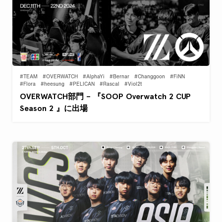
#TEAM
#OVERWATCH
#AlphaYi
#Bernar
#Changgoon
#FiNN
#Flora
#heesung
#PELICAN
#Rascal
#Viol2t
OVERWATCH部門 – 『SOOP Overwatch 2 CUP
Season 2 』に出場