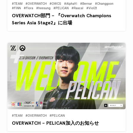
#TEAM
#OVERWATCH
#OWCS
#AlphaYi
#Bernar
#Changgoon
#FiNN
#Flora
#heesung
#PELICAN
#Rascal
#Viol2t
OVERWATCH部門 – 『Overwatch Champions
Series Asia Stage2』に出場
#TEAM
#OVERWATCH
#PELICAN
OVERWATCH – PELICAN加入のお知らせ