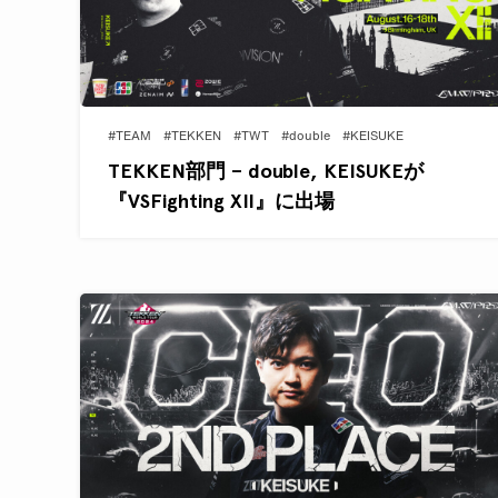
#TEAM
#TEKKEN
#TWT
#double
#KEISUKE
TEKKEN部門 – double, KEISUKEが
『VSFighting XII』に出場