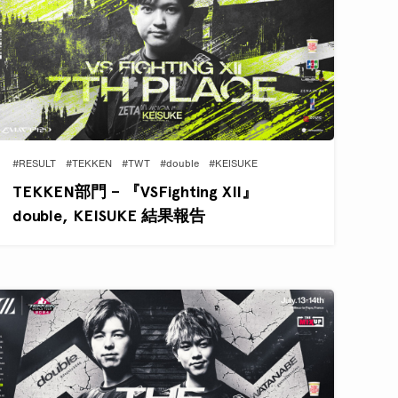
#RESULT
#TEKKEN
#TWT
#double
#KEISUKE
TEKKEN部門 – 『VSFighting XII』
double, KEISUKE 結果報告