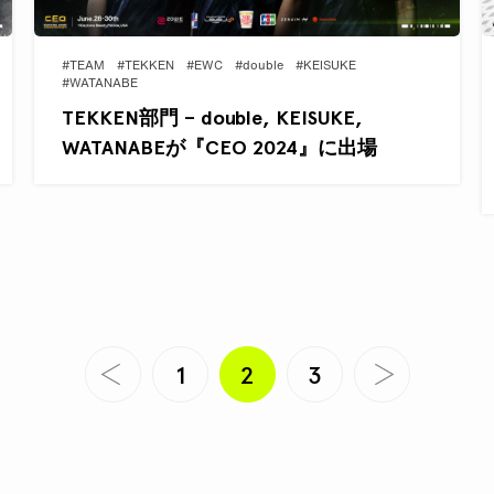
#TEAM
#TEKKEN
#EWC
#double
#KEISUKE
#WATANABE
TEKKEN部門 – double, KEISUKE,
WATANABEが『CEO 2024』に出場
1
2
3