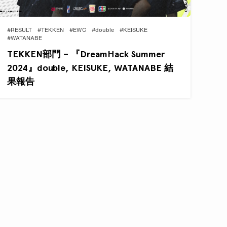
#RESULT
#TEKKEN
#EWC
#double
#KEISUKE
#WATANABE
TEKKEN部門 – 『DreamHack Summer
2024』double, KEISUKE, WATANABE 結
果報告