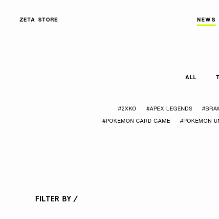
ZETA STORE
NEWS
ALL
#2XKO
#APEX LEGENDS
#BRA
#POKÉMON CARD GAME
#POKÉMON UN
FILTER BY /