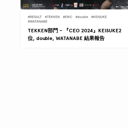
#RESULT
#TEKKEN
#EWC
#double
#KEISUKE
#WATANABE
TEKKEN部門 – 『CEO 2024』KEISUKE2
位, double, WATANABE 結果報告