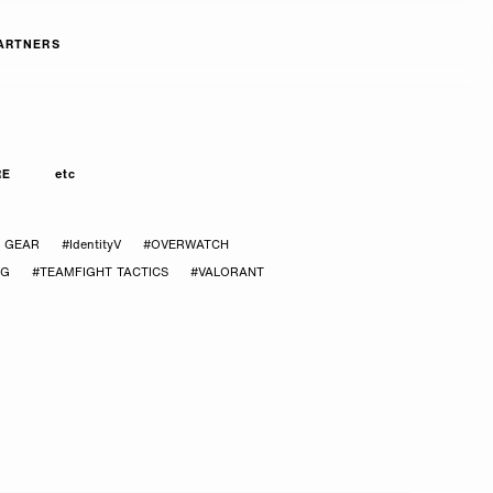
ARTNERS
RE
etc
Y GEAR
#IdentityV
#OVERWATCH
CG
#TEAMFIGHT TACTICS
#VALORANT