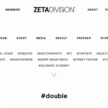
MEMBERS
ABOUT
P
TEAM
EVENT
MEDIA
RESULT
PARTNER
STO
WL STARS
#CREATOR
#EMOTORSPORTS
#FC
#FORTNITE
#GUILT
ITE
#SHADOWVERSE
#SUPER SMASH BROS.
#STREET FIGHTER
#T
#VALORANT ACADEMY
#double