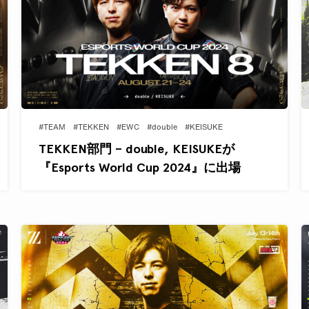
#TEAM
#TEKKEN
#EWC
#double
#KEISUKE
TEKKEN部門 – double, KEISUKEが
『Esports World Cup 2024』に出場