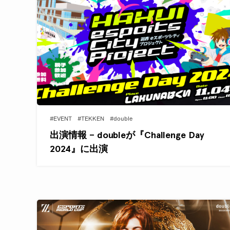
#EVENT
#TEKKEN
#double
出演情報 – doubleが『Challenge Day
2024』に出演