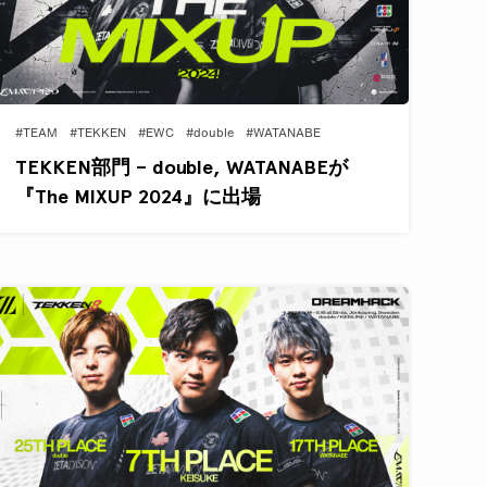
#TEAM
#TEKKEN
#EWC
#double
#WATANABE
TEKKEN部門 – double, WATANABEが
『The MIXUP 2024』に出場