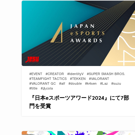
#EVENT
#CREATOR
#IdentityV
#SUPER SMASH BROS.
#TEAMFIGHT TACTICS
#TEKKEN
#VALORANT
#VALORANT GC
#alf
#double
#k4sen
#Laz
#suzu
#title
#あcola
『日本eスポーツアワード2024』にて7部
門を受賞