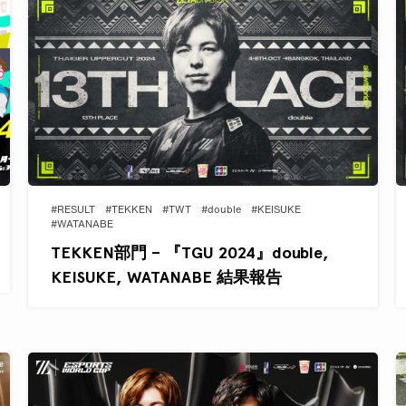
#RESULT
#TEKKEN
#TWT
#double
#KEISUKE
#WATANABE
TEKKEN部門 – 『TGU 2024』double,
KEISUKE, WATANABE 結果報告