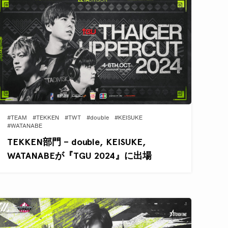
#TEAM
#TEKKEN
#TWT
#double
#KEISUKE
#WATANABE
TEKKEN部門 – double, KEISUKE,
WATANABEが『TGU 2024』に出場