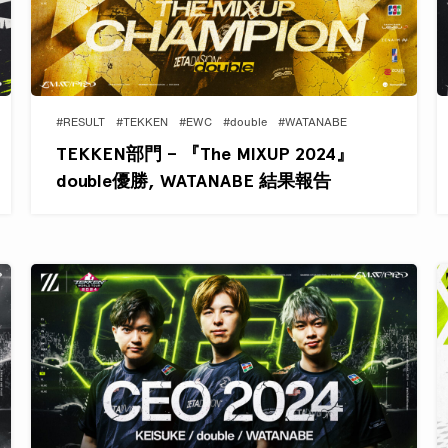
#RESULT
#TEKKEN
#EWC
#double
#WATANABE
TEKKEN部門 – 『The MIXUP 2024』
double優勝, WATANABE 結果報告