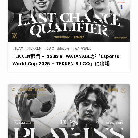
#TEAM
#TEKKEN
#EWC
#double
#WATANABE
TEKKEN部門 – double, WATANABEが『Esports
World Cup 2025 – TEKKEN 8 LCQ』に出場