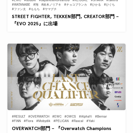
#EWC
#double
#JapaneseKoreanUG
#KEISUKE
#SHAKA
#takera
#WATANABE
#翔
#鈴木ノリアキ
#チョコブランカ
#ひかる
#ひぐち
#ファン太
#ももち
#ヤマグチ
STREET FIGHTER, TEKKEN部門, CREATOR部門 –
『EVO 2025』に出場
#RESULT
#OVERWATCH
#EWC
#OWCS
#AlphaYi
#Bernar
#FiNN
#Flora
#Mobydik
#PELICAN
#Rascal
#Yaki
OVERWATCH部門 – 『Overwatch Champions