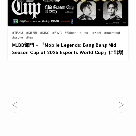
#TEAM
#MLBB
#MSC
#EWC
#Falcon
#june1
#Kani
#muiminet
#psuke
#ten
MLBB部門 – 『Mobile Legends: Bang Bang Mid
Season Cup at 2025 Esports World Cup』に出場