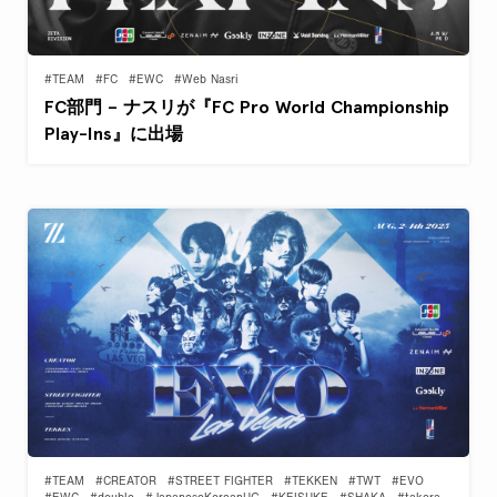
#TEAM
#FC
#EWC
#Web Nasri
FC部門 – ナスリが『FC Pro World Championship
Play-Ins』に出場
#TEAM
#CREATOR
#STREET FIGHTER
#TEKKEN
#TWT
#EVO