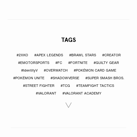
TAGS
#2XKO
#APEX LEGENDS
#BRAWL STARS
#CREATOR
#EMOTORSPORTS
#FC
#FORTNITE
#GUILTY GEAR
#IdentityV
#OVERWATCH
#POKÉMON CARD GAME
#POKÉMON UNITE
#SHADOWVERSE
#SUPER SMASH BROS.
#STREET FIGHTER
#TCG
#TEAMFIGHT TACTICS
#VALORANT
#VALORANT ACADEMY