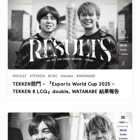
#RESULT
#TEKKEN
#EWC
#double
#WATANABE
TEKKEN部門 – 『Esports World Cup 2025 –
TEKKEN 8 LCQ』double, WATANABE 結果報告