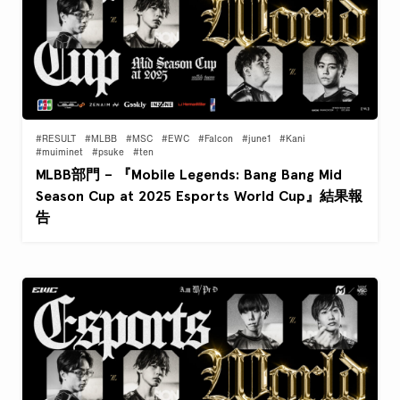
#RESULT
#MLBB
#MSC
#EWC
#Falcon
#june1
#Kani
#muiminet
#psuke
#ten
MLBB部門 – 『Mobile Legends: Bang Bang Mid
Season Cup at 2025 Esports World Cup』結果報
告