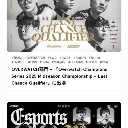
#TEAM
#OVERWATCH
#EWC
#OWCS
#AlphaYi
#Bernar
#FARMER
#FiNN
#Flora
#Mobydik
#PELICAN
#Rascal
#Yaki
OVERWATCH部門 – 『Overwatch Champions
Series 2025 Midseason Championship – Last
Chance Qualifier』に出場