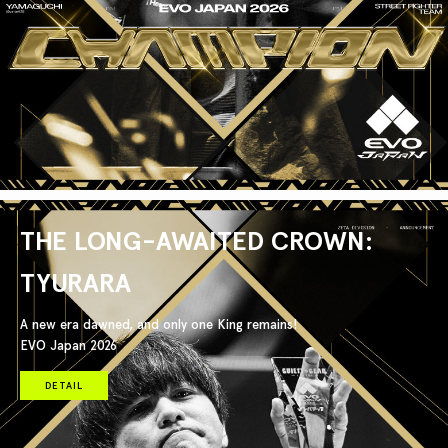
THE LONG-AWAITED CROWN:
TYURARA
A new era dawned, and only one King remains!
EVO Japan 2026
DETAIL