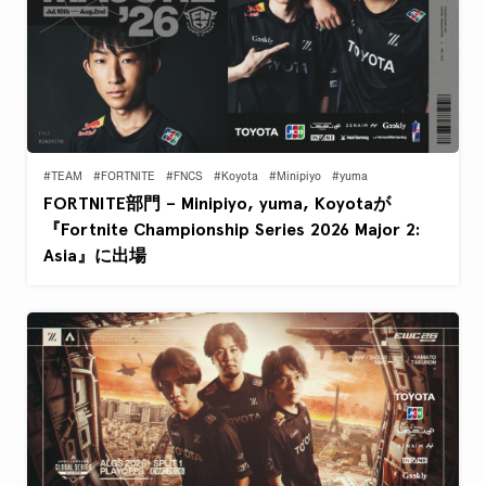
#TEAM
#FORTNITE
#FNCS
#Koyota
#Minipiyo
#yuma
FORTNITE部門 – Minipiyo, yuma, Koyotaが
『Fortnite Championship Series 2026 Major 2:
Asia』に出場