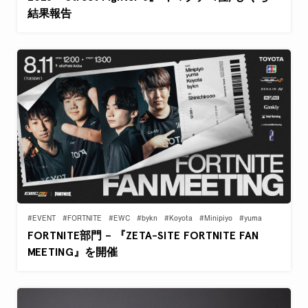
結果報告
#EVENT
#FORTNITE
#EWC
#bykn
#Koyota
#Minipiyo
#yuma
FORTNITE部門 – 『ZETA-SITE FORTNITE FAN
MEETING』を開催