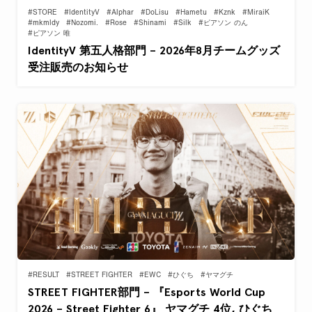
#STORE
#IdentityV
#Alphar
#DoLisu
#Hametu
#Kznk
#MiraiK
#mkmldy
#Nozomi.
#Rose
#Shinami
#Silk
#ピアソン のん
#ピアソン 唯
IdentityV 第五人格部門 – 2026年8月チームグッズ
受注販売のお知らせ
#RESULT
#STREET FIGHTER
#EWC
#ひぐち
#ヤマグチ
STREET FIGHTER部門 – 『Esports World Cup
2026 – Street Fighter 6』 ヤマグチ 4位, ひぐち