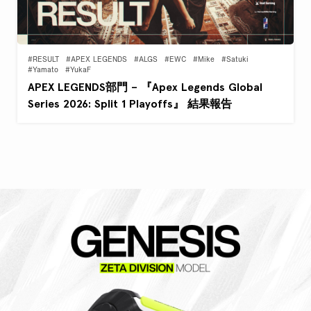
#RESULT
#APEX LEGENDS
#ALGS
#EWC
#Mike
#Satuki
#Yamato
#YukaF
APEX LEGENDS部門 – 『Apex Legends Global
Series 2026: Split 1 Playoffs』 結果報告