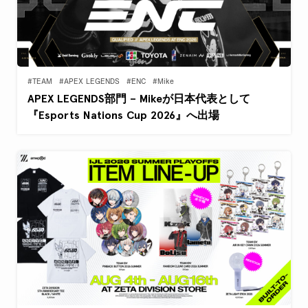
#TEAM
#APEX LEGENDS
#ENC
#Mike
APEX LEGENDS部門 – Mikeが日本代表として
『Esports Nations Cup 2026』へ出場