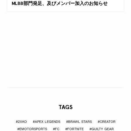
MLBB部門発足、及びメンバー加入のお知らせ
TAGS
#2XKO
#APEX LEGENDS
#BRAWL STARS
#CREATOR
#EMOTORSPORTS
#FC
#FORTNITE
#GUILTY GEAR