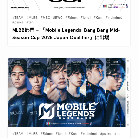
#TEAM
#MLBB
#MSC
#EWC
#Falcon
#june1
#Kani
#muiminet
#psuke
#ten
MLBB部門 – 『Mobile Legends: Bang Bang Mid-
Season Cup 2025 Japan Qualifier』に出場
#TEAM
#MLBB
#Falcon
#june1
#Kani
#muiminet
#psuke
#ten