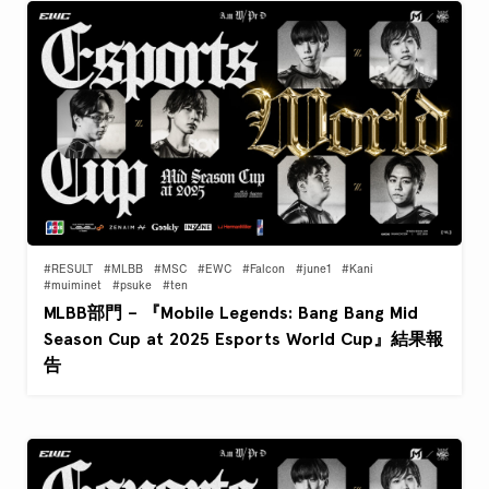
#RESULT
#MLBB
#MSC
#EWC
#Falcon
#june1
#Kani
#muiminet
#psuke
#ten
MLBB部門 – 『Mobile Legends: Bang Bang Mid
Season Cup at 2025 Esports World Cup』結果報
告