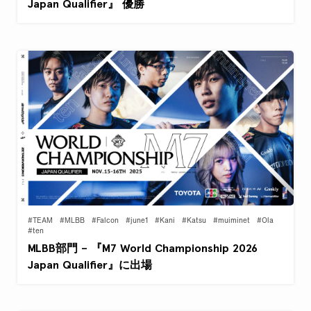
Japan Qualifier』 優勝
#TEAM
#MLBB
#Falcon
#june1
#Kani
#Katsu
#muiminet
#Ola
#ten
MLBB部門 – 『M7 World Championship 2026
Japan Qualifier』に出場