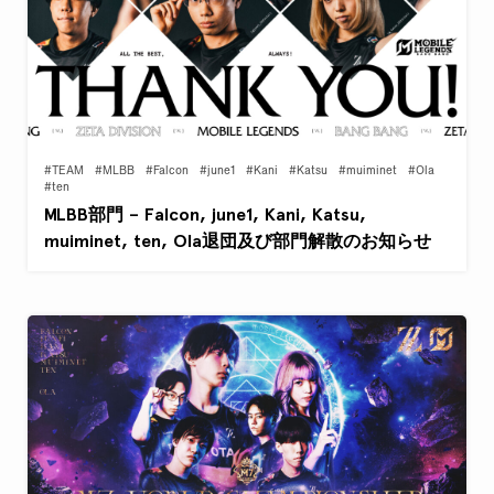
#TEAM
#MLBB
#Falcon
#june1
#Kani
#Katsu
#muiminet
#Ola
#ten
MLBB部門 – Falcon, june1, Kani, Katsu,
muiminet, ten, Ola退団及び部門解散のお知らせ