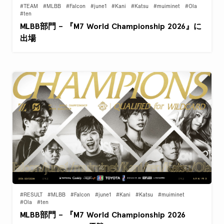
#TEAM
#MLBB
#Falcon
#june1
#Kani
#Katsu
#muiminet
#Ola
#ten
MLBB部門 – 『M7 World Championship 2026』に
出場
#RESULT
#MLBB
#Falcon
#june1
#Kani
#Katsu
#muiminet
#Ola
#ten
MLBB部門 – 『M7 World Championship 2026