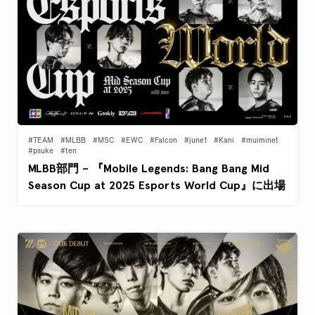
#TEAM
#MLBB
#MSC
#EWC
#Falcon
#june1
#Kani
#muiminet
#psuke
#ten
MLBB部門 – 『Mobile Legends: Bang Bang Mid
Season Cup at 2025 Esports World Cup』に出場