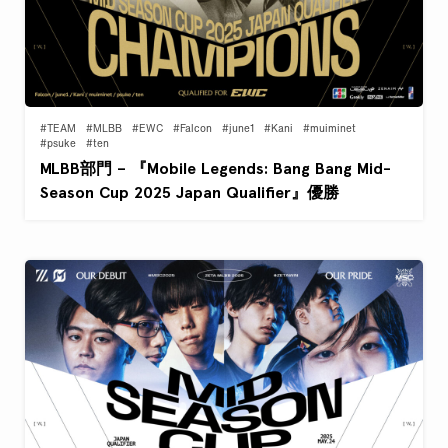
#TEAM
#MLBB
#EWC
#Falcon
#june1
#Kani
#muiminet
#psuke
#ten
MLBB部門 – 『Mobile Legends: Bang Bang Mid-
Season Cup 2025 Japan Qualifier』優勝