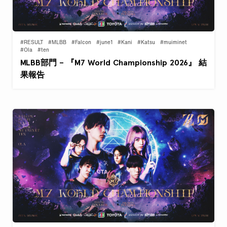
#RESULT
#MLBB
#Falcon
#june1
#Kani
#Katsu
#muiminet
#Ola
#ten
MLBB部門 – 『M7 World Championship 2026』 結
果報告