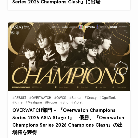
Series 2026 Champions Clash』に出場
#RESULT
#OVERWATCH
#OWCS
#Bernar
#Crusty
#GgulTaek
#Knife
#Mealgaru
#Proper
#Shu
#Viol2t
OVERWATCH部門 – 『Overwatch Champions
Series 2026 ASIA Stage 1』 優勝、『Overwatch
Champions Series 2026 Champions Clash』の出
場権を獲得