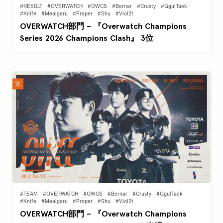
#RESULT
#OVERWATCH
#OWCS
#Bernar
#Crusty
#GgulTaek
#Knife
#Mealgaru
#Proper
#Shu
#Viol2t
OVERWATCH部門 – 『Overwatch Champions
Series 2026 Champions Clash』 3位
#TEAM
#OVERWATCH
#OWCS
#Bernar
#Crusty
#GgulTaek
#Knife
#Mealgaru
#Proper
#Shu
#Viol2t
OVERWATCH部門 – 『Overwatch Champions