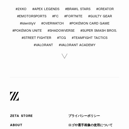
#2XKO
#APEX LEGENDS
#BRAWL STARS
#CREATOR
#EMOTORSPORTS
#FC
#FORTNITE
#GUILTY GEAR
#IdentityV
#OVERWATCH
#POKÉMON CARD GAME
#POKÉMON UNITE
#SHADOWVERSE
#SUPER SMASH BROS.
#STREET FIGHTER
#TCG
#TEAMFIGHT TACTICS
#VALORANT
#VALORANT ACADEMY
ZETA STORE
プライバシーポリシー
ABOUT
ロゴや選手画像の使用について