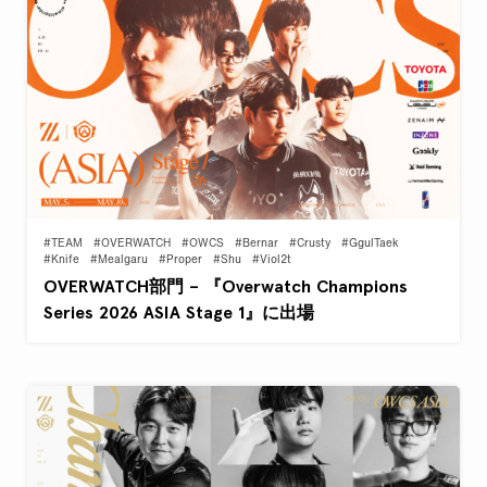
#TEAM
#OVERWATCH
#OWCS
#Bernar
#Crusty
#GgulTaek
#Knife
#Mealgaru
#Proper
#Shu
#Viol2t
OVERWATCH部門 – 『Overwatch Champions
Series 2026 ASIA Stage 1』に出場