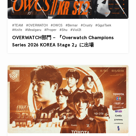
#TEAM
#OVERWATCH
#OWCS
#Bernar
#Crusty
#GgulTaek
#Knife
#Mealgaru
#Proper
#Shu
#Viol2t
OVERWATCH部門 – 『Overwatch Champions
Series 2026 KOREA Stage 2』に出場