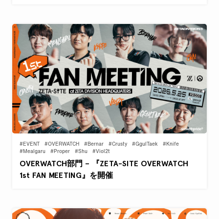
#EVENT
#OVERWATCH
#Bernar
#Crusty
#GgulTaek
#Knife
#Mealgaru
#Proper
#Shu
#Viol2t
OVERWATCH部門 – 『ZETA-SITE OVERWATCH
1st FAN MEETING』を開催