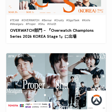
#TEAM
#OVERWATCH
#Bernar
#Crusty
#GgulTaek
#Knife
#Mealgaru
#Proper
#Shu
#Viol2t
OVERWATCH部門 – 『Overwatch Champions
Series 2026 KOREA Stage 1』に出場