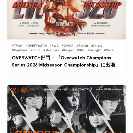
#TEAM
#OVERWATCH
#EWC
#OWCS
#Bernar
#Crusty
#GgulTaek
#Knife
#Mealgaru
#Proper
#Shu
#Twilight
#Viol2t
OVERWATCH部門 – 『Overwatch Champions
Series 2026 Midseason Championship』に出場