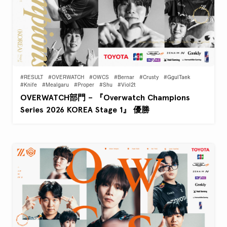
#RESULT
#OVERWATCH
#OWCS
#Bernar
#Crusty
#GgulTaek
#Knife
#Mealgaru
#Proper
#Shu
#Viol2t
OVERWATCH部門 – 『Overwatch Champions
Series 2026 KOREA Stage 1』 優勝