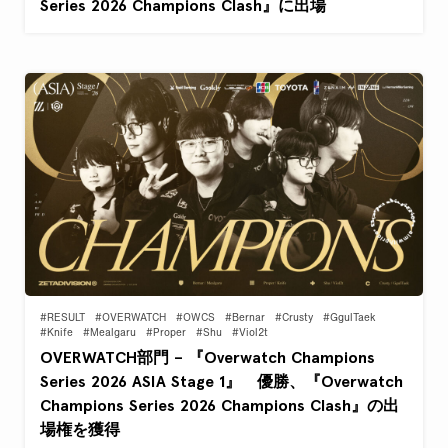
Series 2026 Champions Clash』に出場
#RESULT
#OVERWATCH
#OWCS
#Bernar
#Crusty
#GgulTaek
#Knife
#Mealgaru
#Proper
#Shu
#Viol2t
OVERWATCH部門 – 『Overwatch Champions
Series 2026 ASIA Stage 1』 優勝、『Overwatch
Champions Series 2026 Champions Clash』の出
場権を獲得