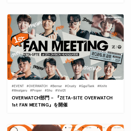
#EVENT
#OVERWATCH
#Bernar
#Crusty
#GgulTaek
#Knife
#Mealgaru
#Proper
#Shu
#Viol2t
OVERWATCH部門 – 『ZETA-SITE OVERWATCH
1st FAN MEETING』を開催