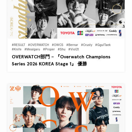
#RESULT
#OVERWATCH
#OWCS
#Bernar
#Crusty
#GgulTaek
#Knife
#Mealgaru
#Proper
#Shu
#Viol2t
OVERWATCH部門 – 『Overwatch Champions
Series 2026 KOREA Stage 1』 優勝