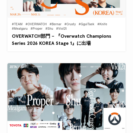
#TEAM
#OVERWATCH
#Bernar
#Crusty
#GgulTaek
#Knife
#Mealgaru
#Proper
#Shu
#Viol2t
OVERWATCH部門 – 『Overwatch Champions
Series 2026 KOREA Stage 1』に出場