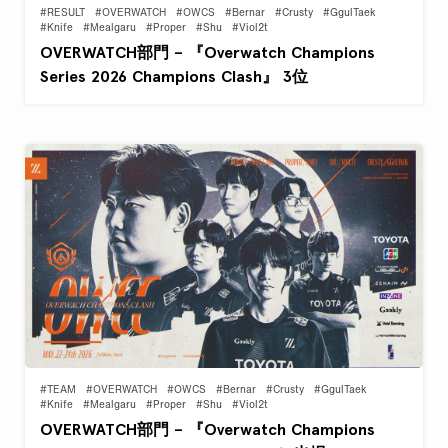
#RESULT
#OVERWATCH
#OWCS
#Bernar
#Crusty
#GgulTaek
#Knife
#Mealgaru
#Proper
#Shu
#Viol2t
OVERWATCH部門 – 『Overwatch Champions
Series 2026 Champions Clash』 3位
#TEAM
#OVERWATCH
#OWCS
#Bernar
#Crusty
#GgulTaek
#Knife
#Mealgaru
#Proper
#Shu
#Viol2t
OVERWATCH部門 – 『Overwatch Champions