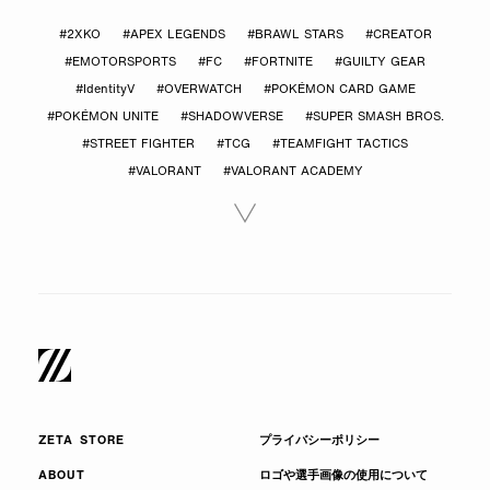
#2XKO
#APEX LEGENDS
#BRAWL STARS
#CREATOR
#EMOTORSPORTS
#FC
#FORTNITE
#GUILTY GEAR
#IdentityV
#OVERWATCH
#POKÉMON CARD GAME
#POKÉMON UNITE
#SHADOWVERSE
#SUPER SMASH BROS.
#STREET FIGHTER
#TCG
#TEAMFIGHT TACTICS
#VALORANT
#VALORANT ACADEMY
ZETA STORE
プライバシーポリシー
ABOUT
ロゴや選手画像の使用について