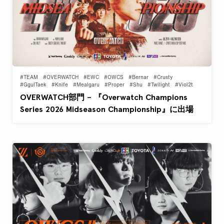
#TEAM
#OVERWATCH
#EWC
#OWCS
#Bernar
#Crusty
#GgulTaek
#Knife
#Mealgaru
#Proper
#Shu
#Twilight
#Viol2t
OVERWATCH部門 – 『Overwatch Champions
Series 2026 Midseason Championship』に出場