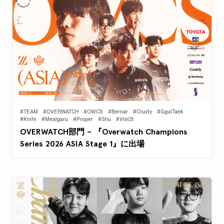
#TEAM
#OVERWATCH
#OWCS
#Bernar
#Crusty
#GgulTaek
#Knife
#Mealgaru
#Proper
#Shu
#Viol2t
OVERWATCH部門 – 『Overwatch Champions
Series 2026 ASIA Stage 1』に出場