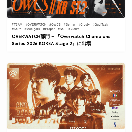
#TEAM
#OVERWATCH
#OWCS
#Bernar
#Crusty
#GgulTaek
#Knife
#Mealgaru
#Proper
#Shu
#Viol2t
OVERWATCH部門 – 『Overwatch Champions
Series 2026 KOREA Stage 2』に出場