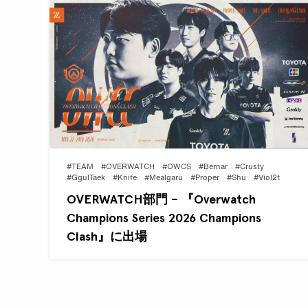
#TEAM
#OVERWATCH
#OWCS
#Bernar
#Crusty
#GgulTaek
#Knife
#Mealgaru
#Proper
#Shu
#Viol2t
OVERWATCH部門 – 『Overwatch
Champions Series 2026 Champions
Clash』に出場