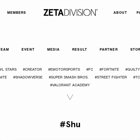
MEMBERS
ABOUT
P
TEAM
EVENT
MEDIA
RESULT
PARTNER
STO
WL STARS
#CREATOR
#EMOTORSPORTS
#FC
#FORTNITE
#GUILT
ITE
#SHADOWVERSE
#SUPER SMASH BROS.
#STREET FIGHTER
#T
#VALORANT ACADEMY
#Shu