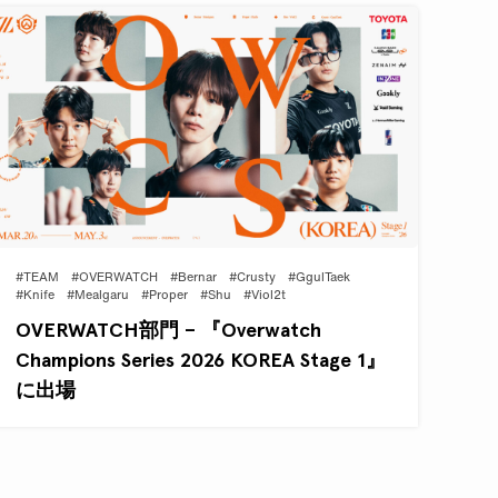
#TEAM
#OVERWATCH
#Bernar
#Crusty
#GgulTaek
#Knife
#Mealgaru
#Proper
#Shu
#Viol2t
OVERWATCH部門 – 『Overwatch
Champions Series 2026 KOREA Stage 1』
に出場