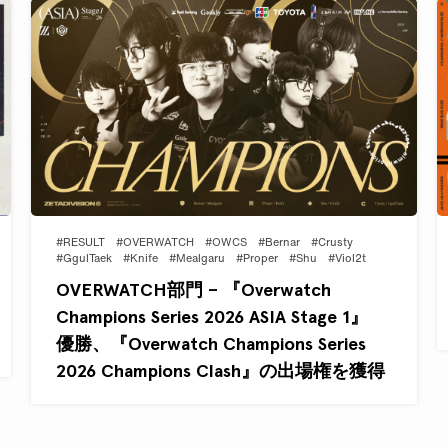
#RESULT
#OVERWATCH
#OWCS
#Bernar
#Crusty
#GgulTaek
#Knife
#Mealgaru
#Proper
#Shu
#Viol2t
OVERWATCH部門 – 『Overwatch
Champions Series 2026 ASIA Stage 1』
優勝、『Overwatch Champions Series
2026 Champions Clash』の出場権を獲得