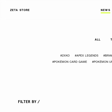
ZETA STORE
NEWS
ALL
#2XKO
#APEX LEGENDS
#BRA
#POKÉMON CARD GAME
#POKÉMON UN
FILTER BY /