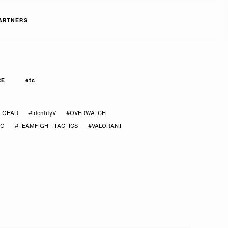
ARTNERS
RE
etc
Y GEAR
#IdentityV
#OVERWATCH
CG
#TEAMFIGHT TACTICS
#VALORANT