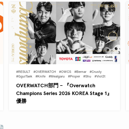
#RESULT
#OVERWATCH
#OWCS
#Bernar
#Crusty
#GgulTaek
#Knife
#Mealgaru
#Proper
#Shu
#Viol2t
OVERWATCH部門 – 『Overwatch
Champions Series 2026 KOREA Stage 1』
優勝