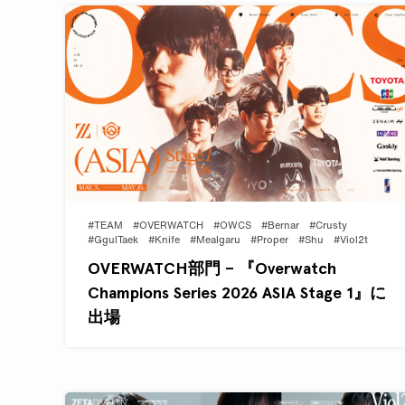
#TEAM
#OVERWATCH
#OWCS
#Bernar
#Crusty
#GgulTaek
#Knife
#Mealgaru
#Proper
#Shu
#Viol2t
OVERWATCH部門 – 『Overwatch
Champions Series 2026 ASIA Stage 1』に
出場