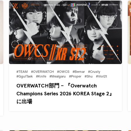
#TEAM
#OVERWATCH
#OWCS
#Bernar
#Crusty
#GgulTaek
#Knife
#Mealgaru
#Proper
#Shu
#Viol2t
OVERWATCH部門 – 『Overwatch
Champions Series 2026 KOREA Stage 2』
に出場