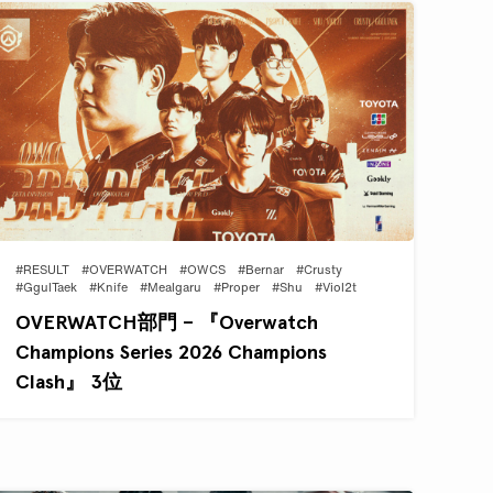
#RESULT
#OVERWATCH
#OWCS
#Bernar
#Crusty
#GgulTaek
#Knife
#Mealgaru
#Proper
#Shu
#Viol2t
OVERWATCH部門 – 『Overwatch
Champions Series 2026 Champions
Clash』 3位