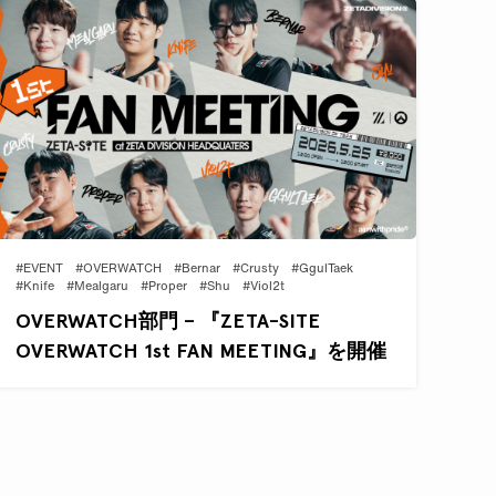
#EVENT
#OVERWATCH
#Bernar
#Crusty
#GgulTaek
#Knife
#Mealgaru
#Proper
#Shu
#Viol2t
OVERWATCH部門 – 『ZETA-SITE
OVERWATCH 1st FAN MEETING』を開催