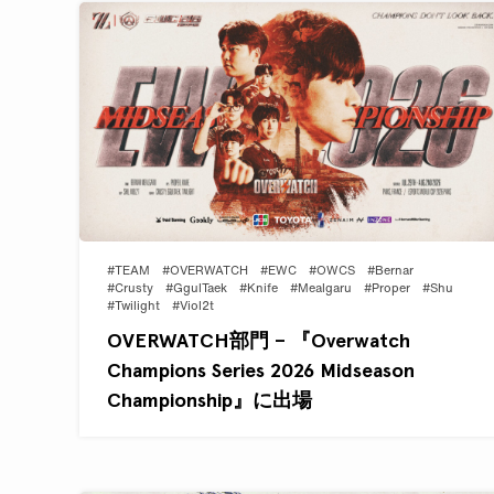
#TEAM
#OVERWATCH
#EWC
#OWCS
#Bernar
#Crusty
#GgulTaek
#Knife
#Mealgaru
#Proper
#Shu
#Twilight
#Viol2t
OVERWATCH部門 – 『Overwatch
Champions Series 2026 Midseason
Championship』に出場