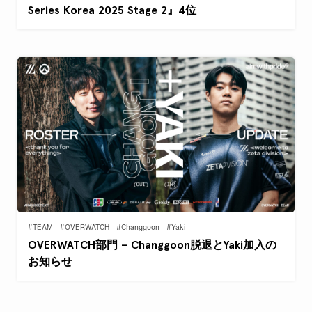
Series Korea 2025 Stage 2』4位
#TEAM
#OVERWATCH
#Changgoon
#Yaki
OVERWATCH部門 – Changgoon脱退とYaki加入の
お知らせ