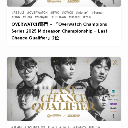
#RESULT
#OVERWATCH
#EWC
#OWCS
#AlphaYi
#Bernar
#FiNN
#Flora
#Mobydik
#PELICAN
#Rascal
#Yaki
OVERWATCH部門 – 『Overwatch Champions
Series 2025 Midseason Championship – Last
Chance Qualifier』2位
#TEAM
#OVERWATCH
#EWC
#OWCS
#AlphaYi
#Bernar