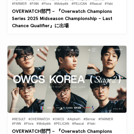
#FARMER
#FiNN
#Flora
#Mobydik
#PELICAN
#Rascal
#Yaki
OVERWATCH部門 – 『Overwatch Champions
Series 2025 Midseason Championship – Last
Chance Qualifier』に出場
#RESULT
#OVERWATCH
#OWCS
#AlphaYi
#Bernar
#FARMER
#FiNN
#Flora
#Mobydik
#PELICAN
#Rascal
#Yaki
OVERWATCH部門 – 『Overwatch Champions