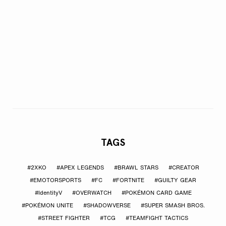
TAGS
#2XKO
#APEX LEGENDS
#BRAWL STARS
#CREATOR
#EMOTORSPORTS
#FC
#FORTNITE
#GUILTY GEAR
#IdentityV
#OVERWATCH
#POKÉMON CARD GAME
#POKÉMON UNITE
#SHADOWVERSE
#SUPER SMASH BROS.
#STREET FIGHTER
#TCG
#TEAMFIGHT TACTICS