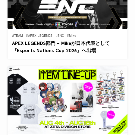
#TEAM
#APEX LEGENDS
#ENC
#Mike
APEX LEGENDS部門 – Mikeが日本代表として
『Esports Nations Cup 2026』へ出場