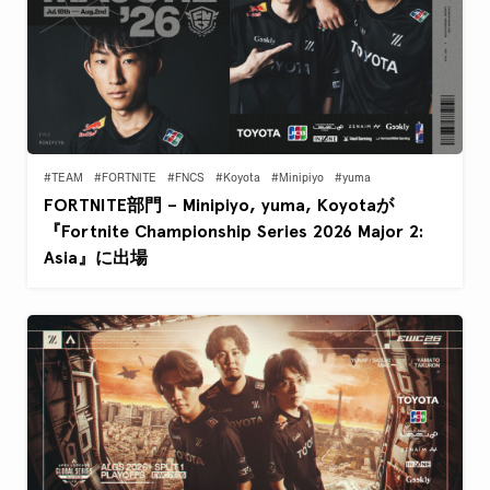
#TEAM
#FORTNITE
#FNCS
#Koyota
#Minipiyo
#yuma
FORTNITE部門 – Minipiyo, yuma, Koyotaが
『Fortnite Championship Series 2026 Major 2:
Asia』に出場