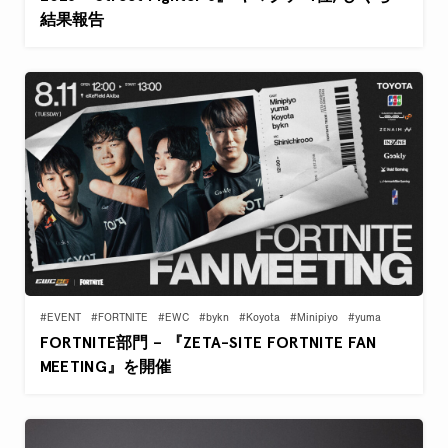
結果報告
#EVENT
#FORTNITE
#EWC
#bykn
#Koyota
#Minipiyo
#yuma
FORTNITE部門 – 『ZETA-SITE FORTNITE FAN
MEETING』を開催