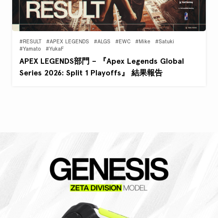
#RESULT
#APEX LEGENDS
#ALGS
#EWC
#Mike
#Satuki
#Yamato
#YukaF
APEX LEGENDS部門 – 『Apex Legends Global
Series 2026: Split 1 Playoffs』 結果報告