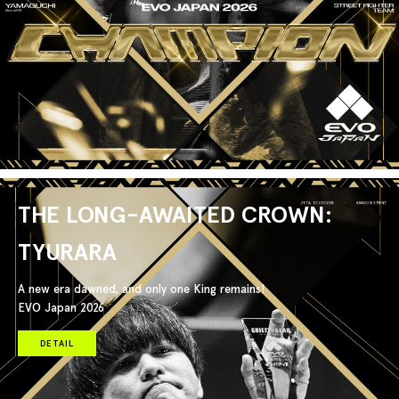
THE LONG-AWAITED CROWN:
TYURARA
A new era dawned, and only one King remains!
EVO Japan 2026
DETAIL