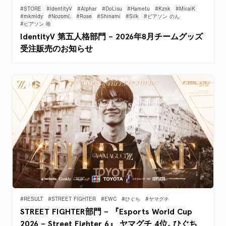
#STORE
#IdentityV
#Alphar
#DoLisu
#Hametu
#Kznk
#MiraiK
#mkmldy
#Nozomi.
#Rose
#Shinami
#Silk
#ピアソン のん
#ピアソン 唯
IdentityV 第五人格部門 – 2026年8月チームグッズ
受注販売のお知らせ
#RESULT
#STREET FIGHTER
#EWC
#ひぐち
#ヤマグチ
STREET FIGHTER部門 – 『Esports World Cup
2026 – Street Fighter 6』 ヤマグチ 4位, ひぐち