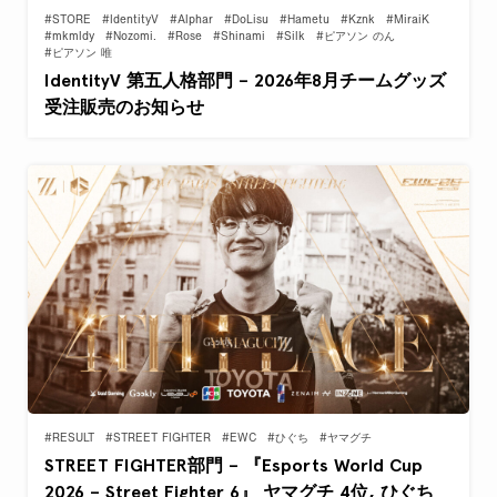
#STORE
#IdentityV
#Alphar
#DoLisu
#Hametu
#Kznk
#MiraiK
#mkmldy
#Nozomi.
#Rose
#Shinami
#Silk
#ピアソン のん
#ピアソン 唯
IdentityV 第五人格部門 – 2026年8月チームグッズ
受注販売のお知らせ
#RESULT
#STREET FIGHTER
#EWC
#ひぐち
#ヤマグチ
STREET FIGHTER部門 – 『Esports World Cup
2026 – Street Fighter 6』 ヤマグチ 4位, ひぐち