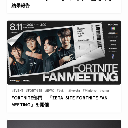
結果報告
#EVENT
#FORTNITE
#EWC
#bykn
#Koyota
#Minipiyo
#yuma
FORTNITE部門 – 『ZETA-SITE FORTNITE FAN
MEETING』を開催