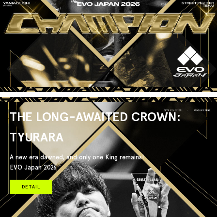
THE LONG-AWAITED CROWN:
TYURARA
A new era dawned, and only one King remains!
EVO Japan 2026
DETAIL