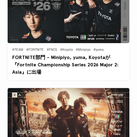
#TEAM
#FORTNITE
#FNCS
#Koyota
#Minipiyo
#yuma
FORTNITE部門 – Minipiyo, yuma, Koyotaが
『Fortnite Championship Series 2026 Major 2:
Asia』に出場