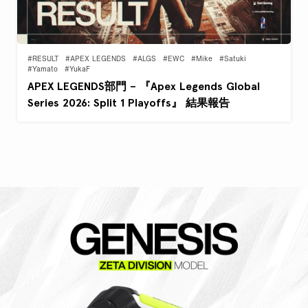
#RESULT
#APEX LEGENDS
#ALGS
#EWC
#Mike
#Satuki
#Yamato
#YukaF
APEX LEGENDS部門 – 『Apex Legends Global
Series 2026: Split 1 Playoffs』 結果報告