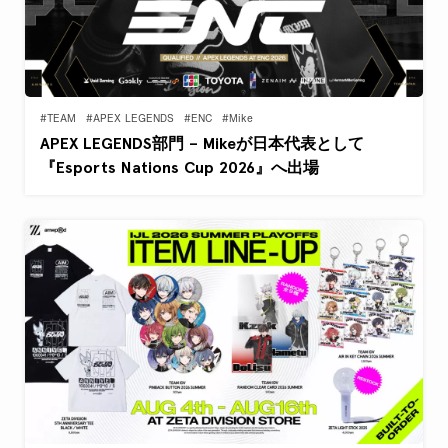
#TEAM
#APEX LEGENDS
#ENC
#Mike
APEX LEGENDS部門 – Mikeが日本代表として
『Esports Nations Cup 2026』へ出場