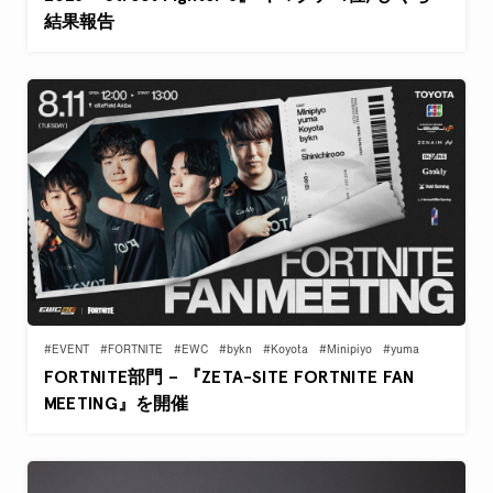
結果報告
#EVENT
#FORTNITE
#EWC
#bykn
#Koyota
#Minipiyo
#yuma
FORTNITE部門 – 『ZETA-SITE FORTNITE FAN
MEETING』を開催