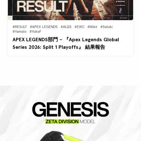
#RESULT
#APEX LEGENDS
#ALGS
#EWC
#Mike
#Satuki
#Yamato
#YukaF
APEX LEGENDS部門 – 『Apex Legends Global
Series 2026: Split 1 Playoffs』 結果報告