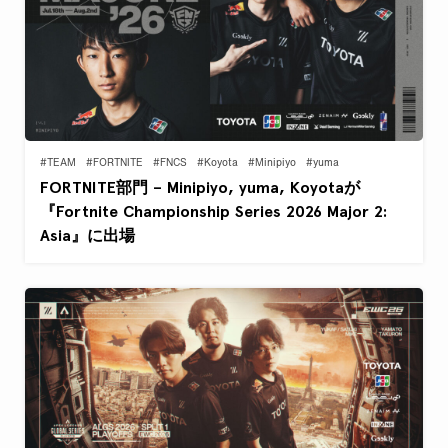
#TEAM
#FORTNITE
#FNCS
#Koyota
#Minipiyo
#yuma
FORTNITE部門 – Minipiyo, yuma, Koyotaが
『Fortnite Championship Series 2026 Major 2:
Asia』に出場