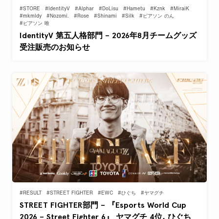
#STORE
#IdentityV
#Alphar
#DoLisu
#Hametu
#Kznk
#MiraiK
#mkmldy
#Nozomi.
#Rose
#Shinami
#Silk
#ピアソン のん
#ピアソン 唯
IdentityV 第五人格部門 – 2026年8月チームグッズ
受注販売のお知らせ
#RESULT
#STREET FIGHTER
#EWC
#ひぐち
#ヤマグチ
STREET FIGHTER部門 – 『Esports World Cup
2026 – Street Fighter 6』 ヤマグチ 4位, ひぐち