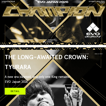
THE LONG-AWAITED CROWN:
TYURARA
A new era dawned, and only one King remains!
EVO Japan 2026
DETAIL