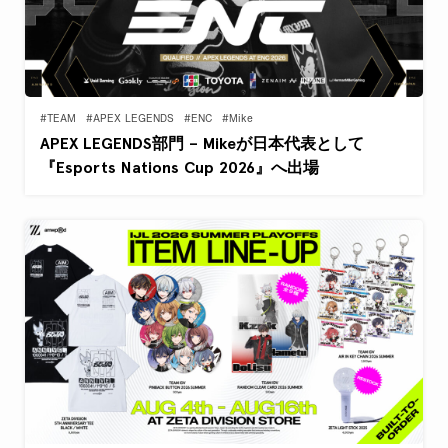
#TEAM
#APEX LEGENDS
#ENC
#Mike
APEX LEGENDS部門 – Mikeが日本代表として
『Esports Nations Cup 2026』へ出場