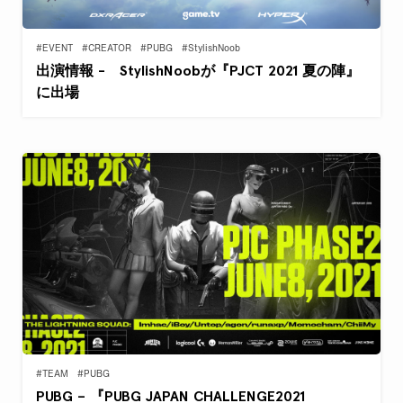
#EVENT
#CREATOR
#PUBG
#StylishNoob
出演情報 - StylishNoobが『PJCT 2021 夏の陣』
に出場
#TEAM
#PUBG
PUBG – 『PUBG JAPAN CHALLENGE2021