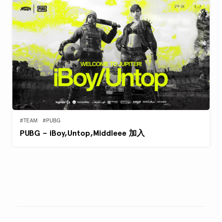
#TEAM
#PUBG
PUBG – iBoy,Untop,Middleee 加入