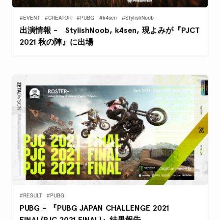
#EVENT
#CREATOR
#PUBG
#k4sen
#StylishNoob
出演情報 - StylishNoob, k4sen, 現よみが『PJCT
2021 秋の陣』に出場
#RESULT
#PUBG
PUBG – 『PUBG JAPAN CHALLENGE 2021
FINAL(PJC 2021 FINAL)』結果報告