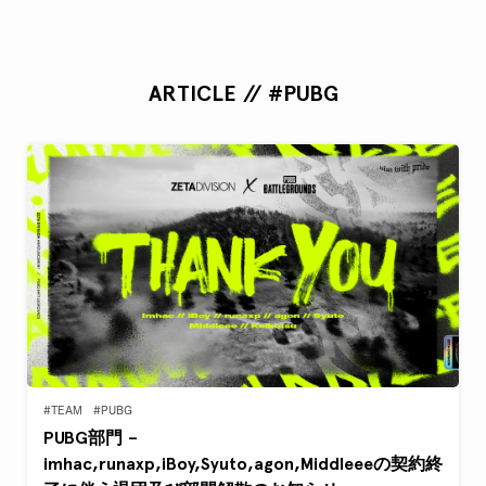
ARTICLE // #PUBG
#TEAM
#PUBG
PUBG部門 –
imhac,runaxp,iBoy,Syuto,agon,Middleeeの契約終