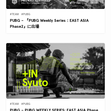
#TEAM
#PUBG
PUBG – 『PUBG Weekly Series：EAST ASIA
Phase2』に出場
#TEAM
#PUBG
PUBG – PUBG WEEKLY SERIES: EAST ASIA Phase