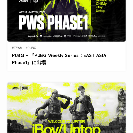
#TEAM
#PUBG
PUBG – 『PUBG Weekly Series：EAST ASIA
Phase1』に出場