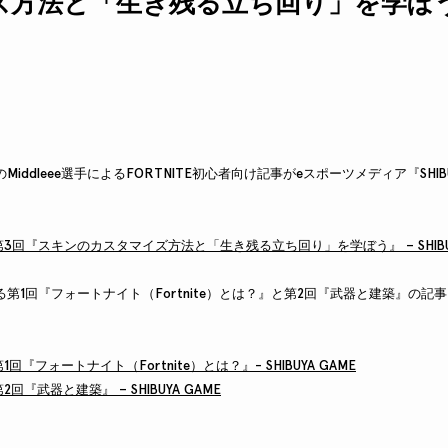
ズ方法と「生き残る立ち回り」を学ぼ
属のMiddleee選手によるFORTNITE初心者向け記事がeスポーツメディア『SHI
】第3回『スキンのカスタマイズ方法と「生き残る立ち回り」を学ぼう』 – SHIBUY
による第1回『フォートナイト（Fortnite）とは？』と第2回『武器と建築』の
1回『フォートナイト（Fortnite）とは？』- SHIBUYA GAME
2回『武器と建築』 – SHIBUYA GAME