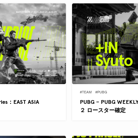
#TEAM
#PUBG
ies：EAST ASIA
PUBG – PUBG WEEKLY 
２ ロースター確定