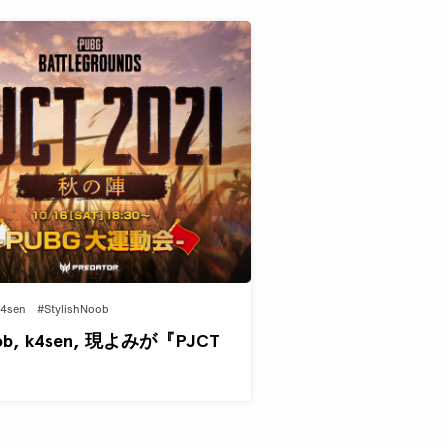
4sen
#StylishNoob
ob, k4sen, 現よみが『PJCT