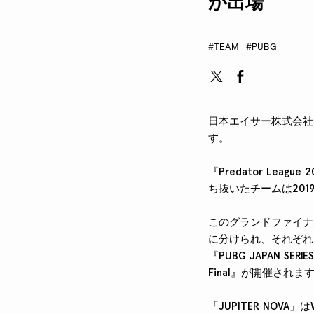
が出場
#TEAM
#PUBG
日本エイサー株式会社が主催す
す。
『Predator Le
ち抜いたチームは20
このグランドファイナルへの
に分けられ、それぞれ1
『PUBG JAPAN SER
Final』が開催されま
「JUPITER NOV