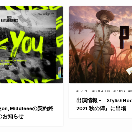
#EVENT
#CREATOR
#PUBG
#k
出演情報 - StylishNo
o,agon,Middleeeの契約終
2021 秋の陣』に出場
のお知らせ