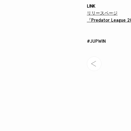
LINK
リリースページ
『Predator Leagu
#JUPWIN