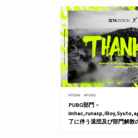
#TEAM
#PUBG
PUBG部門 –
imhac,runaxp,iBoy,Syut
了に伴う退団及び部門解散