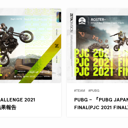
#TEAM
#PUBG
ALLENGE 2021
PUBG – 『PUBG JAPA
)』結果報告
FINAL(PJC 2021 FI