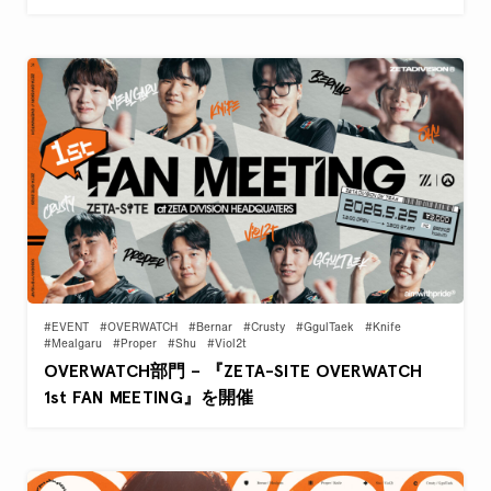
#EVENT
#OVERWATCH
#Bernar
#Crusty
#GgulTaek
#Knife
#Mealgaru
#Proper
#Shu
#Viol2t
OVERWATCH部門 – 『ZETA-SITE OVERWATCH
1st FAN MEETING』を開催