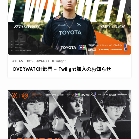
#TEAM
#OVERWATCH
#Twilight
OVERWATCH部門 – Twilight加入のお知らせ