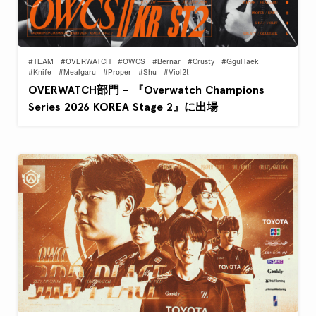
#TEAM
#OVERWATCH
#OWCS
#Bernar
#Crusty
#GgulTaek
#Knife
#Mealgaru
#Proper
#Shu
#Viol2t
OVERWATCH部門 – 『Overwatch Champions
Series 2026 KOREA Stage 2』に出場