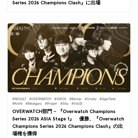
Series 2026 Champions Clash』に出場
#RESULT
#OVERWATCH
#OWCS
#Bernar
#Crusty
#GgulTaek
#Knife
#Mealgaru
#Proper
#Shu
#Viol2t
OVERWATCH部門 – 『Overwatch Champions
Series 2026 ASIA Stage 1』 優勝、『Overwatch
Champions Series 2026 Champions Clash』の出
場権を獲得