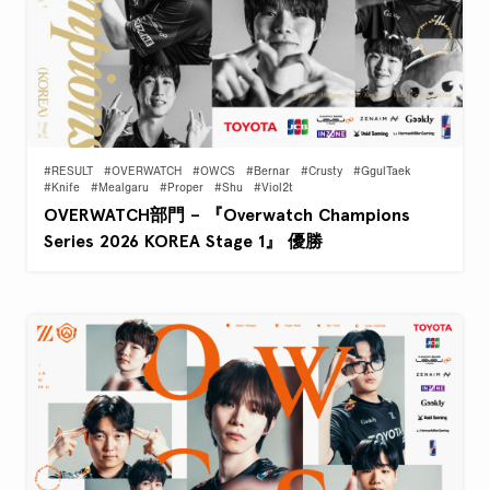
#RESULT
#OVERWATCH
#OWCS
#Bernar
#Crusty
#GgulTaek
#Knife
#Mealgaru
#Proper
#Shu
#Viol2t
OVERWATCH部門 – 『Overwatch Champions
Series 2026 KOREA Stage 1』 優勝