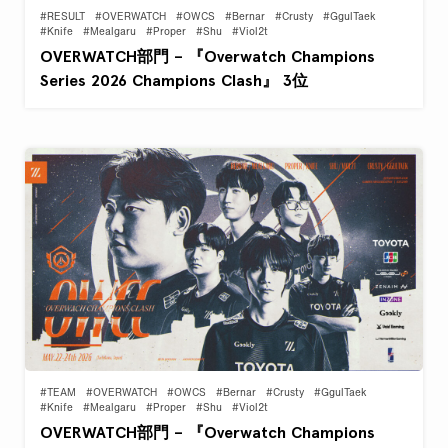
#RESULT
#OVERWATCH
#OWCS
#Bernar
#Crusty
#GgulTaek
#Knife
#Mealgaru
#Proper
#Shu
#Viol2t
OVERWATCH部門 – 『Overwatch Champions
Series 2026 Champions Clash』 3位
#TEAM
#OVERWATCH
#OWCS
#Bernar
#Crusty
#GgulTaek
#Knife
#Mealgaru
#Proper
#Shu
#Viol2t
OVERWATCH部門 – 『Overwatch Champions