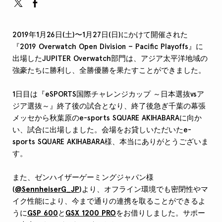
2019年1月26日(土)〜1月27日(日)にかけて開催された
『2019 Overwatch Open Division – Pacific Playoffs』に
出場したJUPITER Overwatch部門は、アジア太平洋地域の
強豪たちに勝利し、全勝優勝を果たすことができました。
1日目は『eSPORTS国際チャレンジカップ ～日本選抜vsア
ジア選抜～』終了後の試合となり、終了後急ぎ千葉の幕張
メッセから秋葉原のe-sports SQUARE AKIHABARAに向か
い、試合に出場しました。会場をお貸しいただいたe-
sports SQUARE AKIHABARA様、本当にありがとうございま
す。
また、ゼンハイザーゲーミングジャパン様
(
@SennheiserG_JP
)より、オフライン環境でも密閉性やマ
イク性能により、今まで通りの連携を取ることができるよ
うに
GSP 600
と
GSX 1200 PRO
をお借りしました。サポー