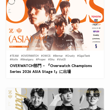
#TEAM
#OVERWATCH
#OWCS
#Bernar
#Crusty
#GgulTaek
#Knife
#Mealgaru
#Proper
#Shu
#Viol2t
OVERWATCH部門 – 『Overwatch Champions
Series 2026 ASIA Stage 1』に出場