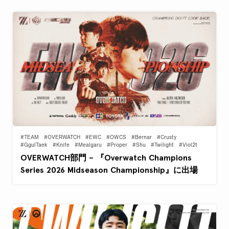
#TEAM
#OVERWATCH
#EWC
#OWCS
#Bernar
#Crusty
#GgulTaek
#Knife
#Mealgaru
#Proper
#Shu
#Twilight
#Viol2t
OVERWATCH部門 – 『Overwatch Champions
Series 2026 Midseason Championship』に出場