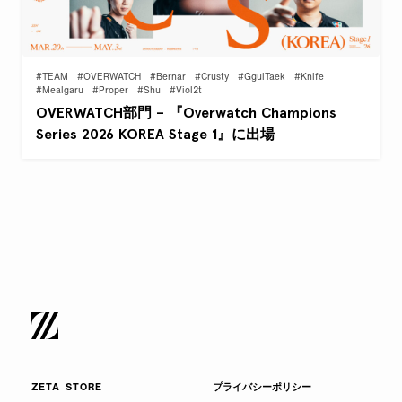
#TEAM
#OVERWATCH
#Bernar
#Crusty
#GgulTaek
#Knife
#Mealgaru
#Proper
#Shu
#Viol2t
OVERWATCH部門 – 『Overwatch Champions
Series 2026 KOREA Stage 1』に出場
ZETA STORE
プライバシーポリシー