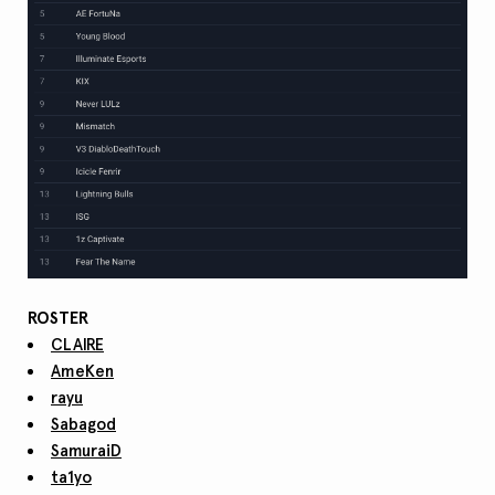
ROSTER
CLAIRE
AmeKen
rayu
Sabagod
SamuraiD
ta1yo