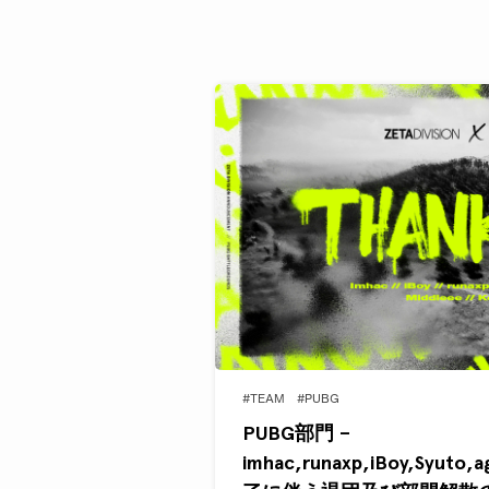
#TEAM
#PUBG
PUBG部門 –
imhac,runaxp,iBoy,Syut