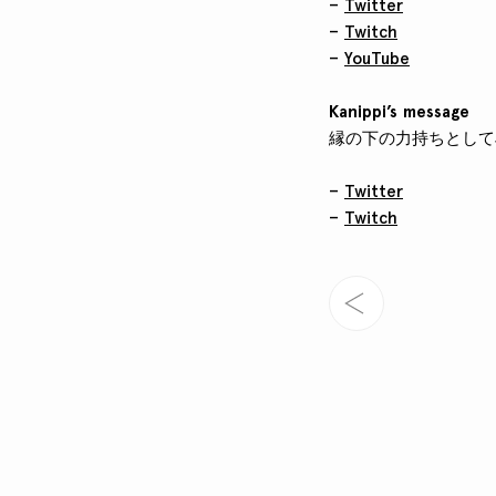
–
Twitter
–
Twitch
–
YouTube
Kanippi’s message
縁の下の力持ちとしてJ
–
Twitter
–
Twitch