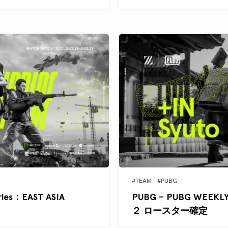
#TEAM
#PUBG
ies：EAST ASIA
PUBG – PUBG WEEKLY 
２ ロースター確定