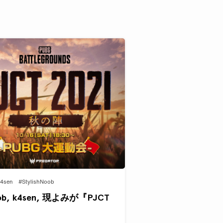
4sen
#StylishNoob
ob, k4sen, 現よみが『PJCT