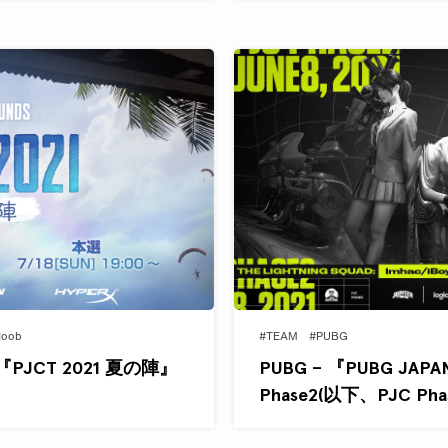
Noob
#TEAM
#PUBG
『PJCT 2021 夏の陣』
PUBG – 『PUBG JAPA
Phase2(以下、PJC Ph