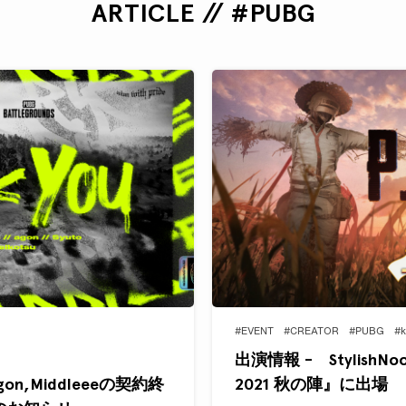
ARTICLE // #PUBG
#EVENT
#CREATOR
#PUBG
#k
出演情報 - StylishNo
o,agon,Middleeeの契約終
2021 秋の陣』に出場