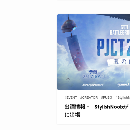
#EVENT
#CREATOR
#PUBG
#Stylish
出演情報 - StylishNoobが
に出場