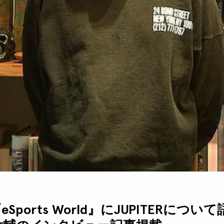
– 『eSports World』にJUPITERに