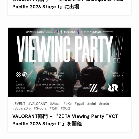
Pacific 2026 Stage 1』に出場
#EVENT
#VALORANT
#Absol
#eKo
#gya9
#mini
#ryota-
#SugarZ3ro
#SyouTa
#Xdll
#XQQ
VALORANT部門 – 『ZETA Viewing Party “VCT
Pacific 2026 Stage 1″』を開催