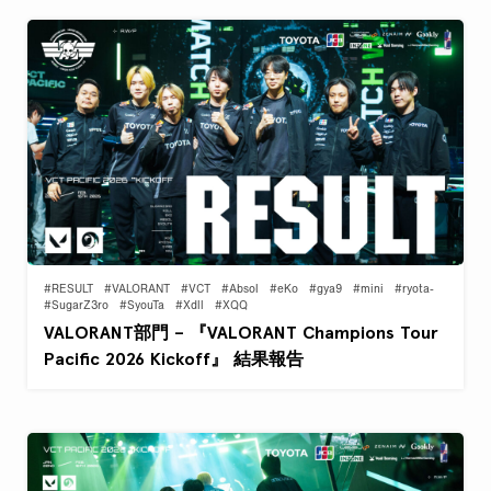
#RESULT
#VALORANT
#VCT
#Absol
#eKo
#gya9
#mini
#ryota-
#SugarZ3ro
#SyouTa
#Xdll
#XQQ
VALORANT部門 – 『VALORANT Champions Tour
Pacific 2026 Kickoff』 結果報告