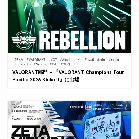
#TEAM
#VALORANT
#VCT
#Absol
#eKo
#gya9
#mini
#ryota-
#SugarZ3ro
#SyouTa
#Xdll
#XQQ
VALORANT部門 – 『VALORANT Champions Tour
Pacific 2026 Kickoff』に出場