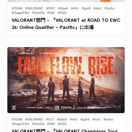
#TEAM
#VALORANT
#EWC
#Absol
#eKo
#gya9
#mini
#ryota-
#SugarZ3ro
#SyouTa
#Xdll
#XQQ
VALORANT部門 – 『VALORANT at ROAD TO EWC
26: Online Qualifier – Pacific』に出場
#TEAM
#VALORANT
#VCT
#Absol
#eKo
#gya9
#mini
#ryota-
#SugarZ3ro
#SyouTa
#Xdll
#XQQ
VALORANT部門 – 『VALORANT Champions Tour