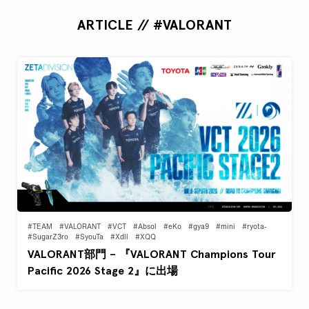
ARTICLE // #VALORANT
#TEAM
#VALORANT
#VCT
#Absol
#eKo
#gya9
#mini
#ryota-
#SugarZ3ro
#SyouTa
#Xdll
#XQQ
VALORANT部門 – 『VALORANT Champions Tour
Pacific 2026 Stage 2』に出場