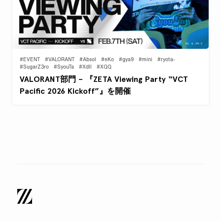
#EVENT
#VALORANT
#Absol
#eKo
#gya9
#mini
#ryota-
#SugarZ3ro
#SyouTa
#Xdll
#XQQ
VALORANT部門 – 『ZETA Viewing Party “VCT
Pacific 2026 Kickoff”』を開催