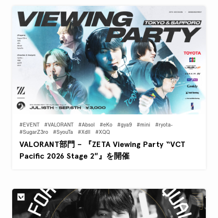
#EVENT
#VALORANT
#Absol
#eKo
#gya9
#mini
#ryota-
#SugarZ3ro
#SyouTa
#Xdll
#XQQ
VALORANT部門 – 『ZETA Viewing Party “VCT
Pacific 2026 Stage 2″』を開催