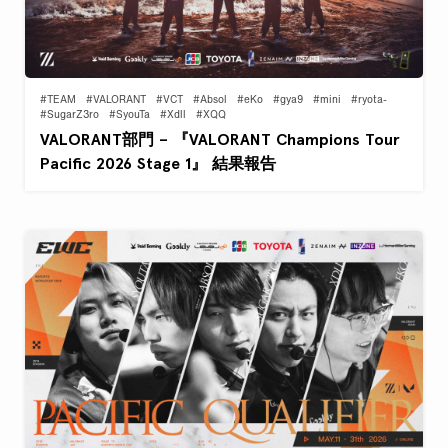
#TEAM
#VALORANT
#VCT
#Absol
#eKo
#gya9
#mini
#ryota-
#SugarZ3ro
#SyouTa
#Xdll
#XQQ
VALORANT部門 – 『VALORANT Champions Tour
Pacific 2026 Stage 1』 結果報告