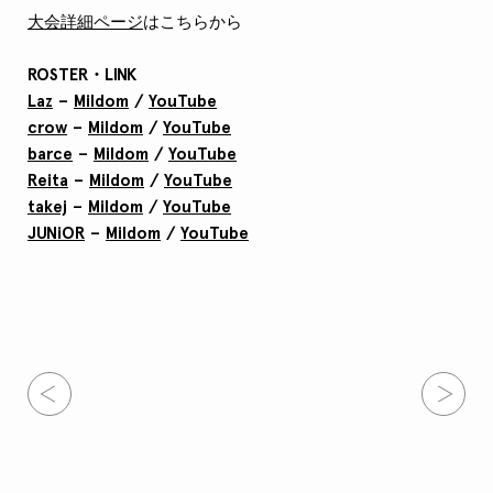
大会詳細ページ
はこちらから
ROSTER・LINK
Laz
–
Mildom
/
YouTube
crow
–
Mildom
/
YouTube
barce
–
Mildom
/
YouTube
Reita
–
Mildom
/
YouTube
takej
–
Mildom
/
YouTube
JUNiOR
–
Mildom
/
YouTube