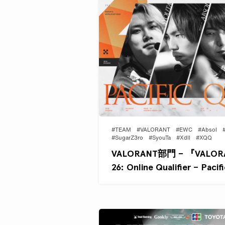
#TEAM
#VALORANT
#EWC
#Absol
#SugarZ3ro
#SyouTa
#Xdll
#XQQ
VALORANT部門 – 『VALORA
26: Online Qualifier – Pa