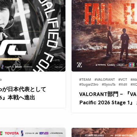
o
#TEAM
#VALORANT
#VCT
#Ab
#SugarZ3ro
#SyouTa
#Xdll
#X
rZ3roが日本代表として
VALORANT部門 – 『VAL
 2026』本戦へ進出
Pacific 2026 Stage