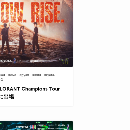
sol
#eKo
#gya9
#mini
#ryota-
QQ
ORANT Champions Tour
1』に出場