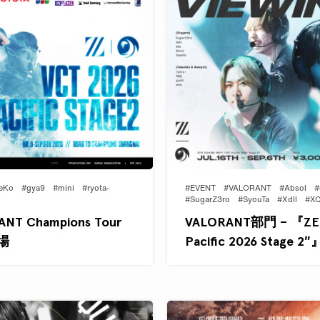
eKo
#gya9
#mini
#ryota-
#EVENT
#VALORANT
#Absol
#
#SugarZ3ro
#SyouTa
#Xdll
#X
T Champions Tour
VALORANT部門 – 『ZETA
出場
Pacific 2026 Stage 