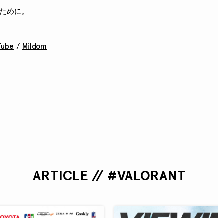
ために。
Tube
/
Mildom
ARTICLE // #VALORANT