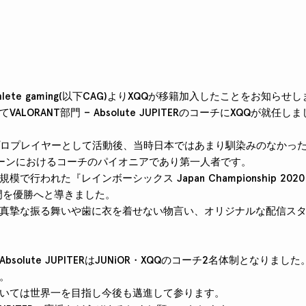
thlete gaming(以下CAG)よりXQQが移籍加入したことをお知らせ
LORANT部門 – Absolute JUPITERのコーチにXQQが就任し
chのプロプレイヤーとして活動後、当時日本ではあまり馴染みのなかっ
ーンにおけるコーチのパイオニアであり第一人者です。
で行われた『レインボーシックス Japan Championship 202
ege部門を優勝へと導きました。
真摯な振る舞いや歯に衣を着せない物言い、オリジナルな配信ス
bsolute JUPITERはJUNiOR・XQQのコーチ2名体制となりま
。
いては世界一を目指し今後も邁進して参ります。