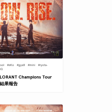
sol
#eKo
#gya9
#mini
#ryota-
QQ
ORANT Champions Tour
 1』 結果報告