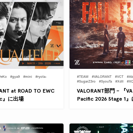
#eKo
#gya9
#mini
#ryota-
#TEAM
#VALORANT
#VCT
#Ab
#SugarZ3ro
#SyouTa
#Xdll
#X
NT at ROAD TO EWC
VALORANT部門 – 『VAL
cific』に出場
Pacific 2026 Stage 