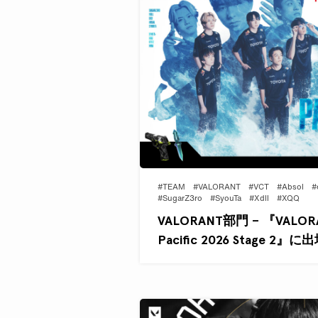
#TEAM
#VALORANT
#VCT
#Absol
#
#SugarZ3ro
#SyouTa
#Xdll
#XQQ
VALORANT部門 – 『VALORAN
Pacific 2026 Stage 2』に