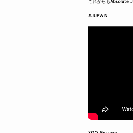
これからもAbsolut
#JUPWIN
XQQ Message