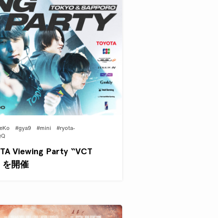
eKo
#gya9
#mini
#ryota-
QQ
 Viewing Party “VCT
2″』を開催