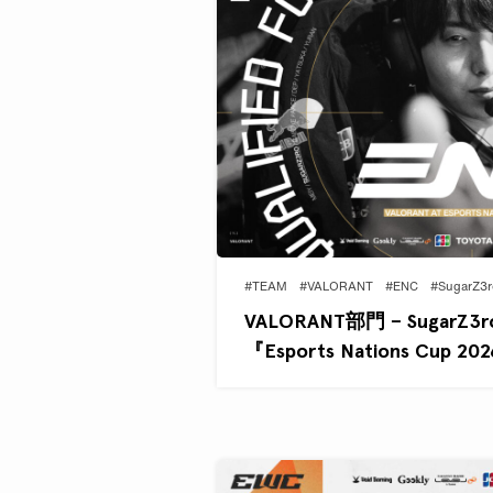
#TEAM
#VALORANT
#ENC
#SugarZ3r
VALORANT部門 – Suga
『Esports Nations Cup