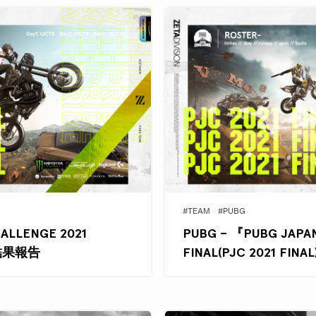
#TEAM
#PUBG
ALLENGE 2021
PUBG – 『PUBG JAPA
)』結果報告
FINAL(PJC 2021 FI