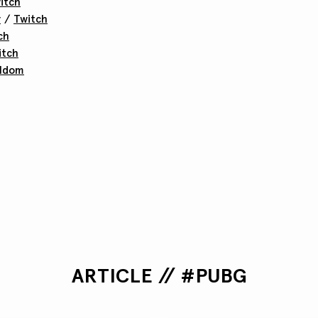
itch
r
/
Twitch
ch
itch
ildom
ARTICLE // #PUBG