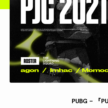
PUBG – 『P