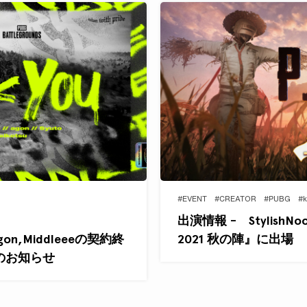
#EVENT
#CREATOR
#PUBG
#k
出演情報 - StylishNo
o,agon,Middleeeの契約終
2021 秋の陣』に出場
のお知らせ