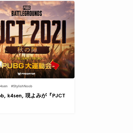
4sen
#StylishNoob
ob, k4sen, 現よみが『PJCT