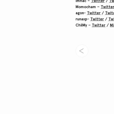
imhac –
Twitter
/
Tw
Momocham –
Twitte
agon-
Twitter
/
Twit
runaxp-
Twitter
/
Tw
ChiiMy –
Twitter
/
M