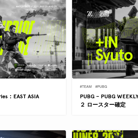
#TEAM
#PUBG
ies：EAST ASIA
PUBG – PUBG WEEKLY 
２ ロースター確定