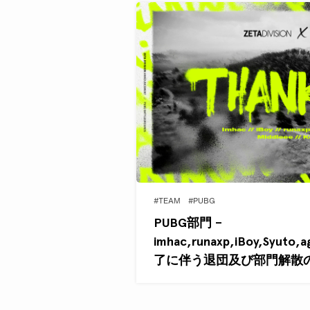
#TEAM
#PUBG
PUBG部門 –
imhac,runaxp,iBoy,Syut
了に伴う退団及び部門解散