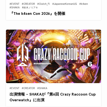
#EVENT
#CREATOR
#Clutch_Fi
#JapaneseKoreanUG
#k4sen
#SHAKA
#鈴木ノリアキ
『The k4sen Con 2026』を開催
#EVENT
#CREATOR
#SHAKA
出演情報 – SHAKAが『第6回 Crazy Raccoon Cup
Overwatch』に出演