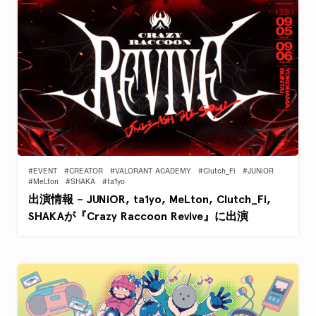
#EVENT
#CREATOR
#VALORANT ACADEMY
#Clutch_Fi
#JUNiOR
#MeLton
#SHAKA
#ta1yo
出演情報 – JUNiOR, ta1yo, MeLton, Clutch_Fi,
SHAKAが『Crazy Raccoon Revive』に出演