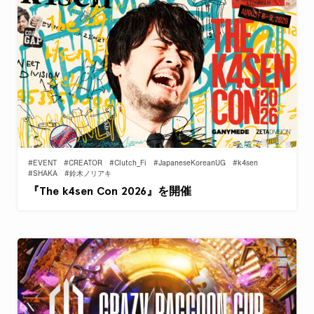
#EVENT
#CREATOR
#Clutch_Fi
#JapaneseKoreanUG
#k4sen
#SHAKA
#鈴木ノリアキ
『The k4sen Con 2026』を開催