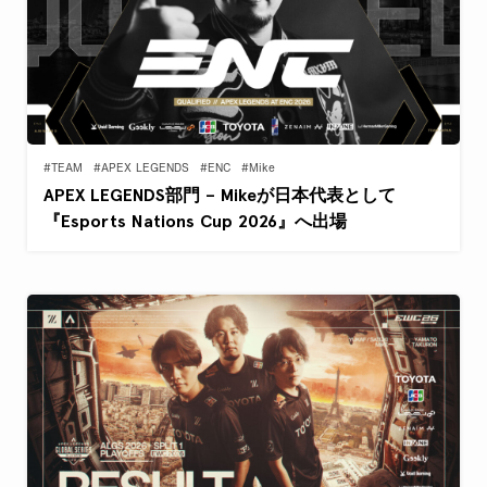
#TEAM
#APEX LEGENDS
#ENC
#Mike
APEX LEGENDS部門 – Mikeが日本代表として
『Esports Nations Cup 2026』へ出場