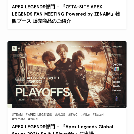
APEX LEGENDS部門 – 『ZETA-SITE APEX
LEGENDS FAN MEETING Powered by ZENAIM』物
販ブース 販売商品のご紹介
#TEAM
#APEX LEGENDS
#ALGS
#EWC
#Mike
#Satuki
#Yamato
#YukaF
APEX LEGENDS部門 – 『Apex Legends Global
Series 2026: Split 1 Playoffs』に出場