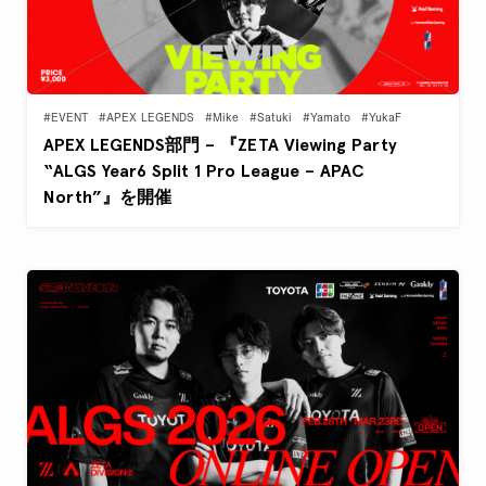
#EVENT
#APEX LEGENDS
#Mike
#Satuki
#Yamato
#YukaF
APEX LEGENDS部門 – 『ZETA Viewing Party
“ALGS Year6 Split 1 Pro League – APAC
North”』を開催