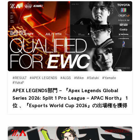
#RESULT
#APEX LEGENDS
#ALGS
#Mike
#Satuki
#Yamato
#YukaF
APEX LEGENDS部門 – 『Apex Legends Global
Series 2026: Split 1 Pro League – APAC North』 1
位 、『Esports World Cup 2026』の出場権を獲得