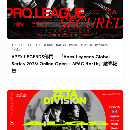
#RESULT
#APEX LEGENDS
#ALGS
#Mike
#Satuki
#Yamato
#YukaF
APEX LEGENDS部門 – 『Apex Legends Global
Series 2026: Online Open – APAC North』結果報
告