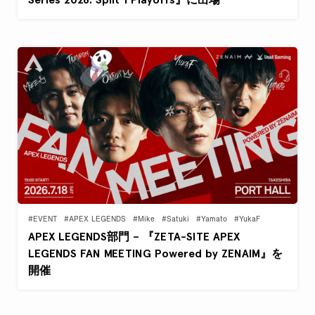
#EVENT
#APEX LEGENDS
#Mike
#Satuki
#Yamato
#YukaF
APEX LEGENDS部門 – 『ZETA-SITE APEX
LEGENDS FAN MEETING Powered by ZENAIM』を
開催