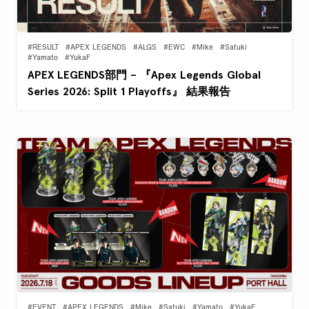
#RESULT
#APEX LEGENDS
#ALGS
#EWC
#Mike
#Satuki
#Yamato
#YukaF
APEX LEGENDS部門 – 『Apex Legends Global
Series 2026: Split 1 Playoffs』 結果報告
#EVENT
#APEX LEGENDS
#Mike
#Satuki
#Yamato
#YukaF