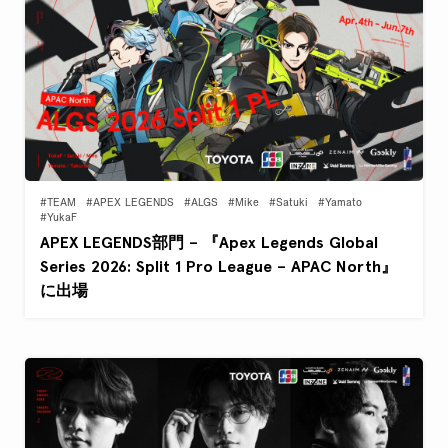
#TEAM
#APEX LEGENDS
#ALGS
#Mike
#Satuki
#Yamato
#YukaF
APEX LEGENDS部門 – 『Apex Legends Global
Series 2026: Split 1 Pro League – APAC North』
に出場