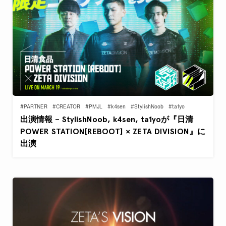
#PARTNER
#CREATOR
#PMJL
#k4sen
#StylishNoob
#ta1yo
出演情報 – StylishNoob, k4sen, ta1yoが『日清
POWER STATION[REBOOT] × ZETA DIVISION』に
出演