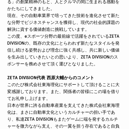
る」の創業精神のもと、人とクルマの間に生まれる感動を
かたちにしてきました。
現在、その自動車業界で培ってきた技術を進化させて新た
な分野でビジネスチャンスを獲得し、現代の社会的課題の
解決に資する価値創造に挑戦しています。
この度、eスポーツ分野の最前線で活躍をされているZETA
DIVISIONの、既存の文化にとらわれず新たなスタイルを発
信し続ける姿勢および理念に強く共感し、共に新しい価値
を生み出していきたいとの思いより、ZETA DIVISIONのス
ポンサーを務めさせて頂く運びとなりました。
ZETA DIVISION代表 西原大輔からのコメント
このたび株式会社東海理化にサポートして頂けることに大
変感謝しております。また、関係者の皆様にこの場を借り
てお礼申し上げます。
日本が世界に誇る自動車産業を支えてきた株式会社東海理
化は、まさに自動車文化というカルチャーの担い手であ
り、私達ZETA DIVISIONもまたゲームに端を発するカルチ
ャーを微力ながら支え、その一翼を担う存在であると自負