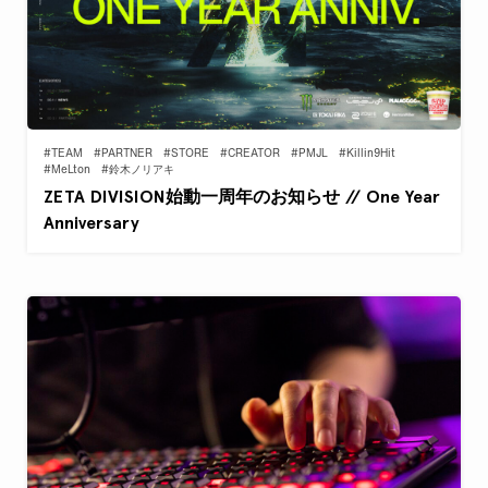
#TEAM
#PARTNER
#STORE
#CREATOR
#PMJL
#Killin9Hit
#MeLton
#鈴木ノリアキ
ZETA DIVISION始動一周年のお知らせ // One Year
Anniversary