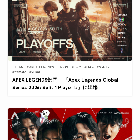
#TEAM
#APEX LEGENDS
#ALGS
#EWC
#Mike
#Satuki
#Yamato
#YukaF
APEX LEGENDS部門 – 『Apex Legends Global
Series 2026: Split 1 Playoffs』に出場