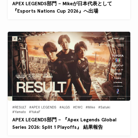
APEX LEGENDS部門 – Mikeが日本代表として
『Esports Nations Cup 2026』へ出場
#RESULT
#APEX LEGENDS
#ALGS
#EWC
#Mike
#Satuki
#Yamato
#YukaF
APEX LEGENDS部門 – 『Apex Legends Global
Series 2026: Split 1 Playoffs』 結果報告