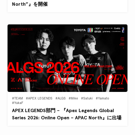
North”』を開催
#TEAM
#APEX LEGENDS
#ALGS
#Mike
#Satuki
#Yamato
#YukaF
APEX LEGENDS部門 – 『Apex Legends Global
Series 2026: Online Open – APAC North』に出場