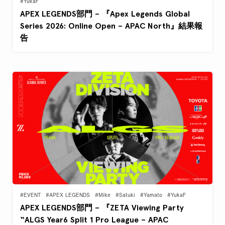
#YukaF
APEX LEGENDS部門 – 『Apex Legends Global
Series 2026: Online Open – APAC North』結果報
告
#EVENT
#APEX LEGENDS
#Mike
#Satuki
#Yamato
#YukaF
APEX LEGENDS部門 – 『ZETA Viewing Party
“ALGS Year6 Split 1 Pro League – APAC