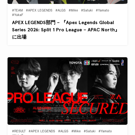
#TEAM
#APEX LEGENDS
#ALGS
#Mike
#Satuki
#Yamato
#YukaF
APEX LEGENDS部門 – 『Apex Legends Global
Series 2026: Split 1 Pro League – APAC North』
に出場
#RESULT
#APEX LEGENDS
#ALGS
#Mike
#Satuki
#Yamato