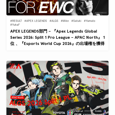
#RESULT
#APEX LEGENDS
#ALGS
#Mike
#Satuki
#Yamato
#YukaF
APEX LEGENDS部門 – 『Apex Legends Global
Series 2026: Split 1 Pro League – APAC North』 1
位 、『Esports World Cup 2026』の出場権を獲得