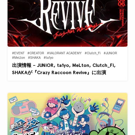
#EVENT
#CREATOR
#VALORANT ACADEMY
#Clutch_Fi
#JUNiOR
#MeLton
#SHAKA
#ta1yo
出演情報 – JUNiOR, ta1yo, MeLton, Clutch_Fi,
SHAKAが『Crazy Raccoon Revive』に出演