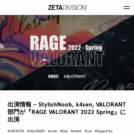
出演情報 – StylishNoob, k4sen, VALORANT
部門が『RAGE VALORANT 2022 Spring』に
出演
#CREATOR
#VALORANT
#crow
#Dep
#k4sen
#Laz
#SugarZ3ro