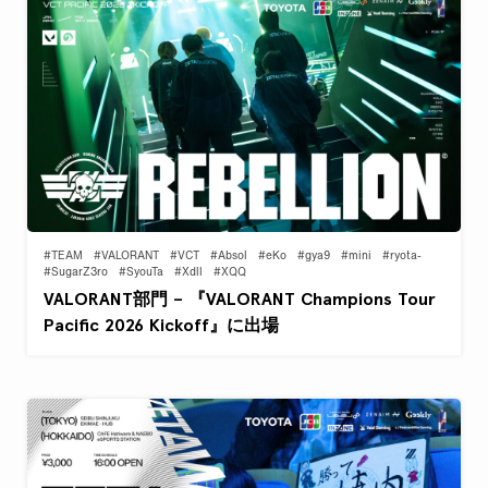
#TEAM
#VALORANT
#VCT
#Absol
#eKo
#gya9
#mini
#ryota-
#SugarZ3ro
#SyouTa
#Xdll
#XQQ
VALORANT部門 – 『VALORANT Champions Tour
Pacific 2026 Kickoff』に出場