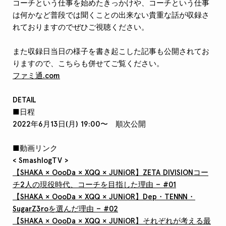
コーチという仕事を始めたきっかけや、コーチという仕事
は何かなど普段では聞くことの出来ない貴重な話が収録さ
れておりますのでぜひご視聴ください。
また収録日当日の様子を書き起こした記事も公開されてお
りますので、こちらも併せてご覧ください。
ファミ通.com
DETAIL
■日程
2022年6月13日(月) 19:00〜 順次公開
■動画リンク
< SmashlogTV >
【SHAKA × OooDa × XQQ × JUNiOR】ZETA DIVISIONコー
チ2人の現役時代、コーチを目指した理由 – #01
【SHAKA × OooDa × XQQ × JUNiOR】Dep・TENNN・
SugarZ3roを選んだ理由 – #02
【SHAKA × OooDa × XQQ × JUNiOR】それぞれが考える最