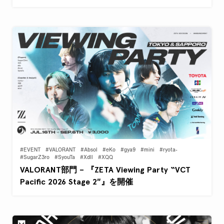
#EVENT
#VALORANT
#Absol
#eKo
#gya9
#mini
#ryota-
#SugarZ3ro
#SyouTa
#Xdll
#XQQ
VALORANT部門 – 『ZETA Viewing Party “VCT
Pacific 2026 Stage 2″』を開催