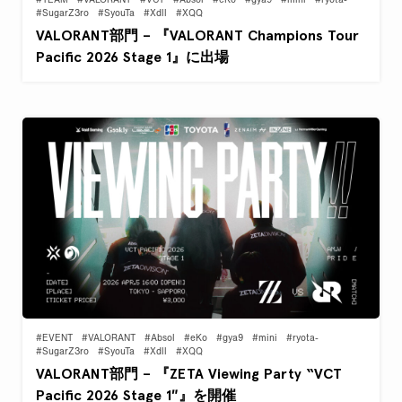
#TEAM
#VALORANT
#VCT
#Absol
#eKo
#gya9
#mini
#ryota-
#SugarZ3ro
#SyouTa
#Xdll
#XQQ
VALORANT部門 – 『VALORANT Champions Tour
Pacific 2026 Stage 1』に出場
#EVENT
#VALORANT
#Absol
#eKo
#gya9
#mini
#ryota-
#SugarZ3ro
#SyouTa
#Xdll
#XQQ
VALORANT部門 – 『ZETA Viewing Party “VCT
Pacific 2026 Stage 1″』を開催