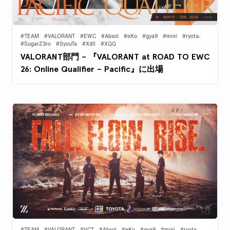
#TEAM
#VALORANT
#EWC
#Absol
#eKo
#gya9
#mini
#ryota-
#SugarZ3ro
#SyouTa
#Xdll
#XQQ
VALORANT部門 – 『VALORANT at ROAD TO EWC
26: Online Qualifier – Pacific』に出場