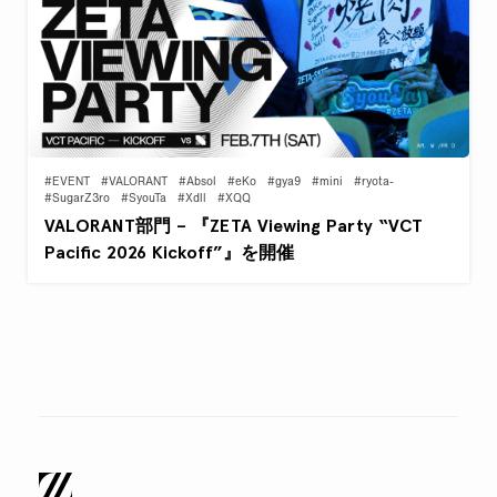
#EVENT
#VALORANT
#Absol
#eKo
#gya9
#mini
#ryota-
#SugarZ3ro
#SyouTa
#Xdll
#XQQ
VALORANT部門 – 『ZETA Viewing Party “VCT
Pacific 2026 Kickoff”』を開催