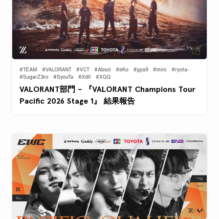
#TEAM
#VALORANT
#VCT
#Absol
#eKo
#gya9
#mini
#ryota-
#SugarZ3ro
#SyouTa
#Xdll
#XQQ
VALORANT部門 – 『VALORANT Champions Tour
Pacific 2026 Stage 1』 結果報告