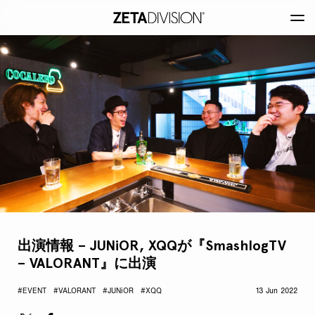
出演情報 – JUNiOR, XQQが『SmashlogTV
– VALORANT』に出演
#EVENT
#VALORANT
#JUNiOR
#XQQ
13 Jun 2022