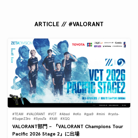
ARTICLE // #VALORANT
#TEAM
#VALORANT
#VCT
#Absol
#eKo
#gya9
#mini
#ryota-
#SugarZ3ro
#SyouTa
#Xdll
#XQQ
VALORANT部門 – 『VALORANT Champions Tour
Pacific 2026 Stage 2』に出場