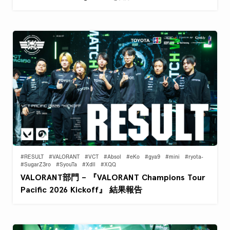
#RESULT
#VALORANT
#VCT
#Absol
#eKo
#gya9
#mini
#ryota-
#SugarZ3ro
#SyouTa
#Xdll
#XQQ
VALORANT部門 – 『VALORANT Champions Tour
Pacific 2026 Kickoff』 結果報告