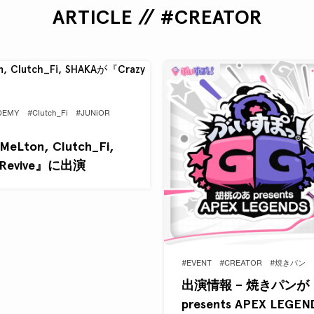
ARTICLE // #CREATOR
DEMY
#Clutch_Fi
#JUNiOR
eLton, Clutch_Fi,
 Revive』に出演
#EVENT
#CREATOR
#焼きパン
出演情報 – 焼きパンが
presents APEX LEG