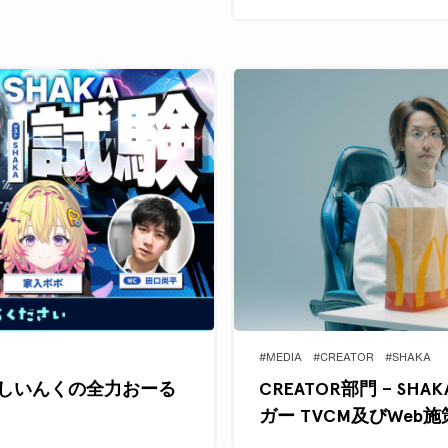
#MEDIA
#CREATOR
#SHAKA
ななしいんくの全力おーる
CREATOR部門 – S
ガー TVCM及びWeb