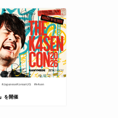
#JapaneseKoreanUG
#k4sen
026』を開催