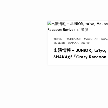
#EVENT
#CREATOR
#VALORANT ACA
#MeLton
#SHAKA
#ta1yo
出演情報 – JUNiOR, ta1yo, M
SHAKAが『Crazy Raccoon