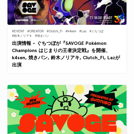
#EVENT
#CREATOR
#Clutch_Fi
#k4sen
#Laz
#ぐちつぼ
#鈴木ノリアキ
#焼きパン
出演情報 – ぐちつぼが『SAVOGE Pokémon
Champions はじまりの王者決定戦』を開催、
k4sen, 焼きパン, 鈴木ノリアキ, Clutch_Fi, Lazが
出演