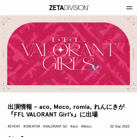
出演情報 – aco, Moco, romia, れんにきが
『FFL VALORANT Girl’s』に出場
#EVENT
#CREATOR
#VALORANT GC
#aco
#Moco
22 Sep 2022