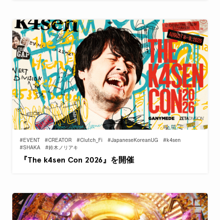
#EVENT
#CREATOR
#Clutch_Fi
#JapaneseKoreanUG
#k4sen
#SHAKA
#鈴木ノリアキ
『The k4sen Con 2026』を開催