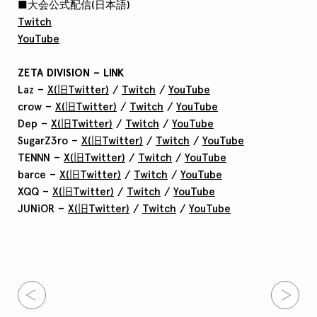
■大会公式配信(日本語)
Twitch
YouTube
ZETA DIVISION – LINK
Laz –
X(旧Twitter)
/
Twitch
/
YouTube
crow –
X(旧Twitter
)
/
Twitch
/
YouTube
Dep –
X(旧Twitter
)
/
Twitch
/
YouTube
SugarZ3ro –
X(旧Twitter
)
/
Twitch
/
YouTube
TENNN –
X(旧Twitter
)
/
Twitch
/
YouTube
barce –
X(旧Twitter
)
/
Twitch
/
YouTube
XQQ –
X(旧Twitter
)
/
Twitch
/
YouTube
JUNiOR –
X(旧Twitter
)
/
Twitch
/
YouTube