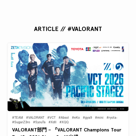
ARTICLE // #VALORANT
#TEAM
#VALORANT
#VCT
#Absol
#eKo
#gya9
#mini
#ryota-
#SugarZ3ro
#SyouTa
#Xdll
#XQQ
VALORANT部門 – 『VALORANT Champions Tour