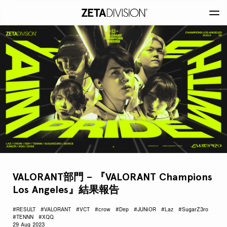
VALORANT部門 – 『VALORANT Champions
Los Angeles』結果報告
#RESULT
#VALORANT
#VCT
#crow
#Dep
#JUNiOR
#Laz
#SugarZ3ro
#TENNN
#XQQ
29 Aug 2023