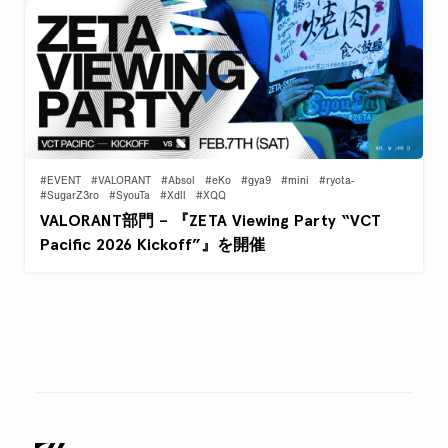
#EVENT
#VALORANT
#Absol
#eKo
#gya9
#mini
#ryota-
#SugarZ3ro
#SyouTa
#Xdll
#XQQ
VALORANT部門 – 『ZETA Viewing Party “VCT
Pacific 2026 Kickoff”』を開催