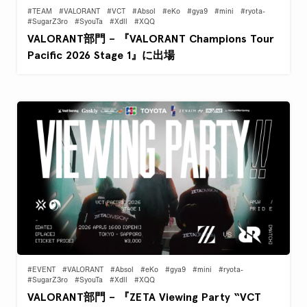
#TEAM
#VALORANT
#VCT
#Absol
#eKo
#gya9
#mini
#ryota-
#SugarZ3ro
#SyouTa
#Xdll
#XQQ
VALORANT部門 – 『VALORANT Champions Tour
Pacific 2026 Stage 1』に出場
#EVENT
#VALORANT
#Absol
#eKo
#gya9
#mini
#ryota-
#SugarZ3ro
#SyouTa
#Xdll
#XQQ
VALORANT部門 – 『ZETA Viewing Party “VCT