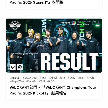
Pacific 2026 Stage 1″』を開催
#RESULT
#VALORANT
#VCT
#Absol
#eKo
#gya9
#mini
#ryota-
#SugarZ3ro
#SyouTa
#Xdll
#XQQ
VALORANT部門 – 『VALORANT Champions Tour
Pacific 2026 Kickoff』 結果報告