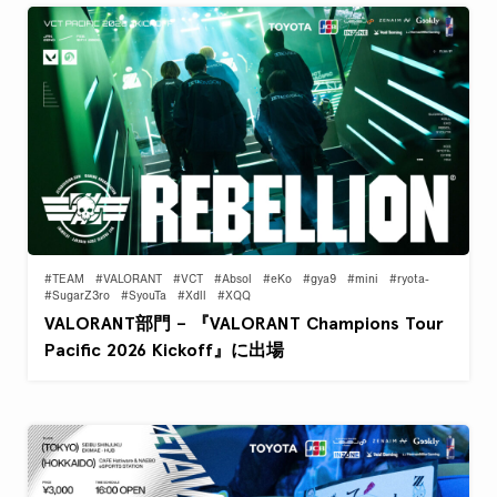
#TEAM
#VALORANT
#VCT
#Absol
#eKo
#gya9
#mini
#ryota-
#SugarZ3ro
#SyouTa
#Xdll
#XQQ
VALORANT部門 – 『VALORANT Champions Tour
Pacific 2026 Kickoff』に出場