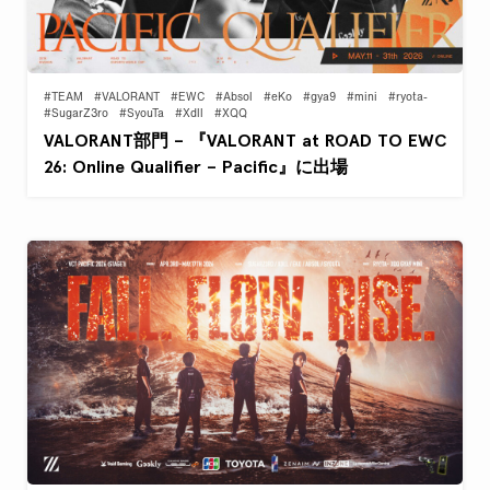
#TEAM
#VALORANT
#EWC
#Absol
#eKo
#gya9
#mini
#ryota-
#SugarZ3ro
#SyouTa
#Xdll
#XQQ
VALORANT部門 – 『VALORANT at ROAD TO EWC
26: Online Qualifier – Pacific』に出場