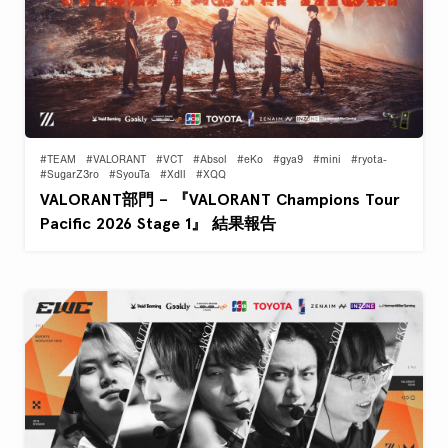
#TEAM
#VALORANT
#VCT
#Absol
#eKo
#gya9
#mini
#ryota-
#SugarZ3ro
#SyouTa
#Xdll
#XQQ
VALORANT部門 – 『VALORANT Champions Tour
Pacific 2026 Stage 1』 結果報告