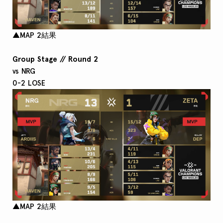
▲MAP 2結果
Group Stage // Round 2
vs NRG
0-2 LOSE
▲MAP 2結果