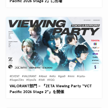
Pacific 2026 Stage 2』に出場
#EVENT
#VALORANT
#Absol
#eKo
#gya9
#mini
#ryota-
#SugarZ3ro
#SyouTa
#Xdll
#XQQ
VALORANT部門 – 『ZETA Viewing Party “VCT
Pacific 2026 Stage 2″』を開催