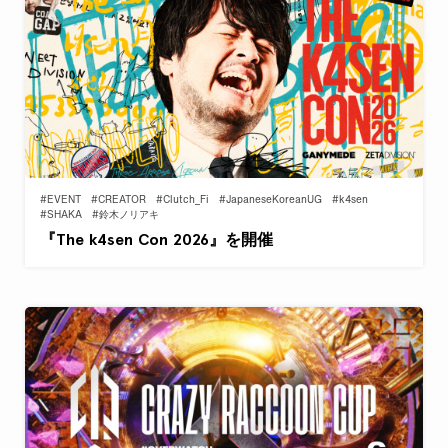
#EVENT
#CREATOR
#Clutch_Fi
#JapaneseKoreanUG
#k4sen
#SHAKA
#鈴木ノリアキ
『The k4sen Con 2026』を開催