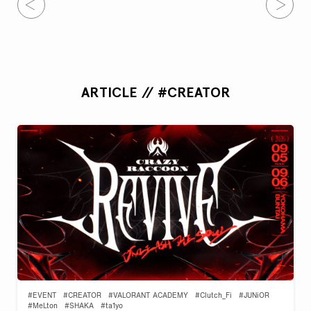
ARTICLE // #CREATOR
#EVENT
#CREATOR
#VALORANT ACADEMY
#Clutch_Fi
#JUNiOR
#MeLton
#SHAKA
#ta1yo