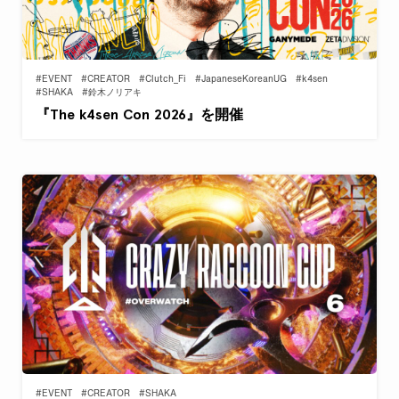
#EVENT
#CREATOR
#Clutch_Fi
#JapaneseKoreanUG
#k4sen
#SHAKA
#鈴木ノリアキ
『The k4sen Con 2026』を開催
#EVENT
#CREATOR
#SHAKA