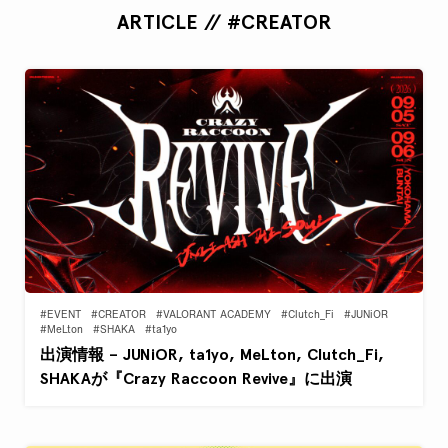
ARTICLE // #CREATOR
#EVENT
#CREATOR
#VALORANT ACADEMY
#Clutch_Fi
#JUNiOR
#MeLton
#SHAKA
#ta1yo
出演情報 – JUNiOR, ta1yo, MeLton, Clutch_Fi,
SHAKAが『Crazy Raccoon Revive』に出演