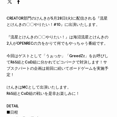
CREATOR部門のけんきが5月28日(火)に配信される『流星
とけんきの〇〇やりたい！#10』に出演いたします。
『流星とけんきの〇〇やりたい！』は海沼流星とけんき
の
2人がOPENREC
の力をかりて何でもやっちゃう番組です。
今回はゲストとして「うぉっか」「GreedZz」をお呼びし
てR6S組とCoD組に分かれてピコパークで対決します！サ
ブスクパートの企画は前回に続いてボードゲームを実施予
定！
けんきはMCとして出演いたします。
R6S組とCoD組の戦いを是非お楽しみに！
DETAIL
■日程