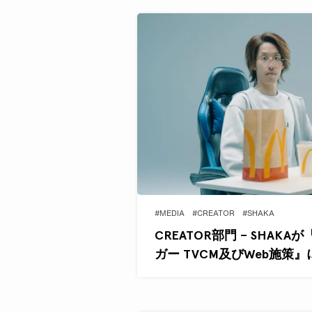
#MEDIA
#CREATOR
#SHAKA
CREATOR部門 – SHAK
ガー TVCM及びWeb施策