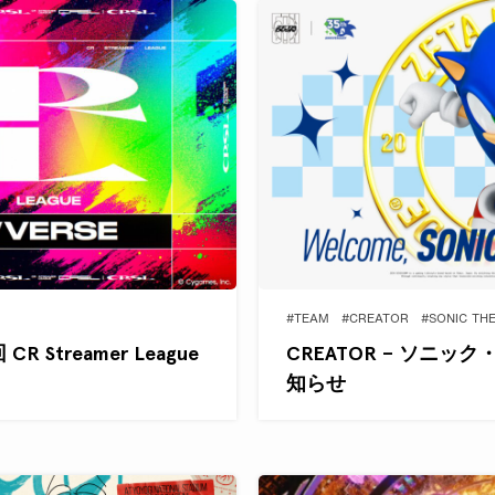
#TEAM
#CREATOR
#SONIC TH
 Streamer League
CREATOR – ソニ
知らせ