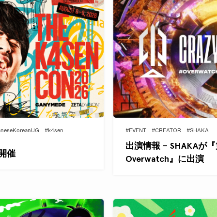
aneseKoreanUG
#k4sen
#EVENT
#CREATOR
#SHAKA
出演情報 – SHAKAが『第6
を開催
Overwatch』に出演