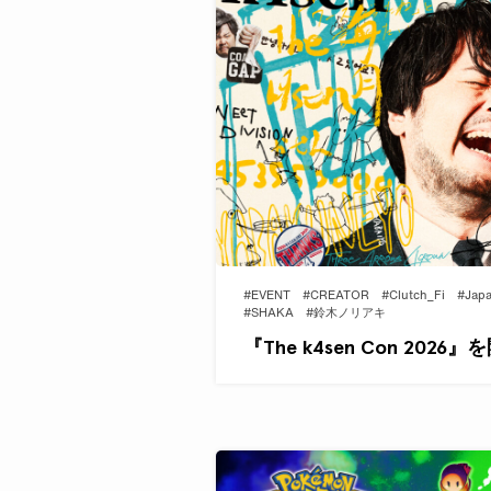
#EVENT
#CREATOR
#Clutch_Fi
#Jap
#SHAKA
#鈴木ノリアキ
『The k4sen Con 2026』