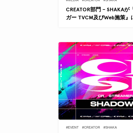
#MEDIA
#CREATOR
#SHAKA
CREATOR部門 – SHAK
ガー TVCM及びWeb施策
#EVENT
#CREATOR
#SHAKA