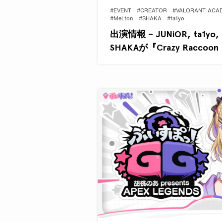
#EVENT
#CREATOR
#VALORANT ACA
#MeLton
#SHAKA
#ta1yo
出演情報 – JUNiOR, ta1yo, M
SHAKAが『Crazy Raccoon