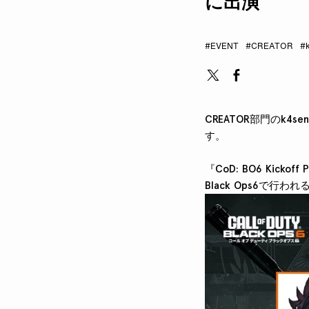
に出演
#EVENT
#CREATOR
#
CREATOR部門のk4se
す。
『CoD: BO6 Kic
Black Ops6で行