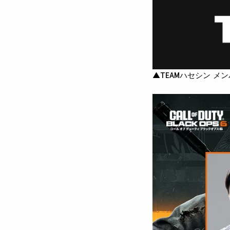
▲TEAMハセシン メ