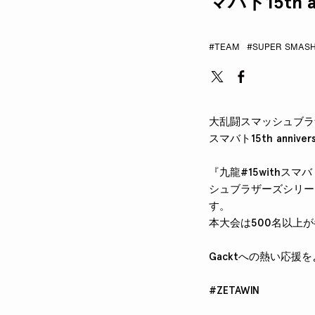
マバト15th a
#TEAM
#SUPER SMASH
大乱闘スマッシュブラザー
スマバト15th anni
『九龍#15withスマ
シュブラザーズシリー
す。
本大会は500名以上
Gacktへの熱い応援
#ZETAWIN