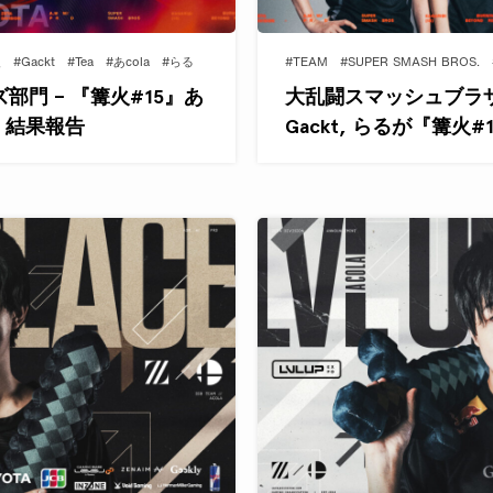
火
#Gackt
#Tea
#あcola
#らる
#TEAM
#SUPER SMASH BROS.
門 – 『篝火#15』あ
大乱闘スマッシュブラザーズ部
 らる 結果報告
Gackt, らるが『篝火