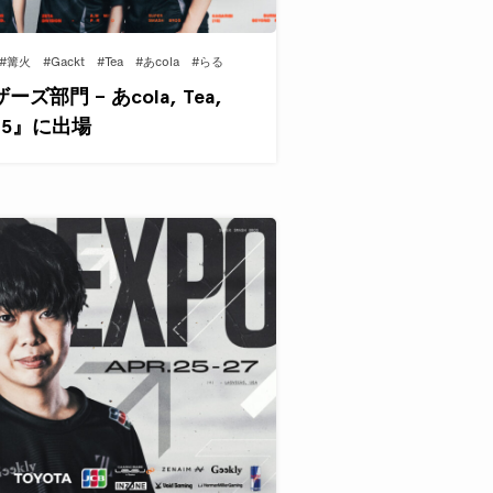
#篝火
#Gackt
#Tea
#あcola
#らる
門 – あcola, Tea,
#15』に出場