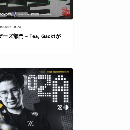
#Gackt
#Tea
部門 – Tea, Gacktが