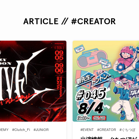
ARTICLE // #CREATOR
DEMY
#Clutch_Fi
#JUNiOR
#EVENT
#CREATOR
#ぐちつぼ