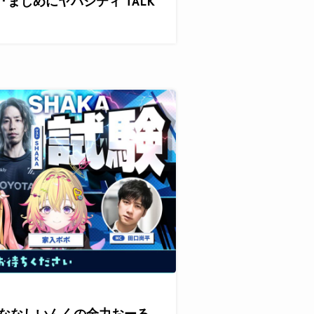
『まじめにヤバシティ TALK
が『ななしいんくの全力おーる