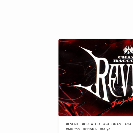
#EVENT
#CREATOR
#VALORANT ACA
#MeLton
#SHAKA
#ta1yo