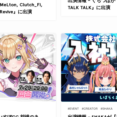
出演情報 – ぐちつぼが
eLton, Clutch_Fi,
TALK TALK』に出演
 Revive』に出演
#EVENT
#CREATOR
#SHAKA
いすぽGG 胡桃のあ
出演情報 – SHAKA