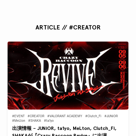
ARTICLE // #CREATOR
#EVENT
#CREATOR
#VALORANT ACADEMY
#Clutch_Fi
#JUNiOR
#MeLton
#SHAKA
#ta1yo
出演情報 – JUNiOR, ta1yo, MeLton, Clutch_Fi,
SHAKAが『Crazy Raccoon Revive』に出演