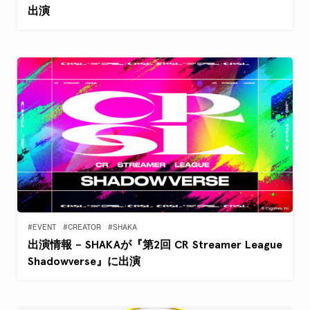
出演
#EVENT
#CREATOR
#SHAKA
出演情報 – SHAKAが『第2回 CR Streamer League
Shadowverse』に出演