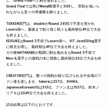
し、Grand Finalへと駒を進めました。
Grand Finalでは再びMenaRD選手と対峙し、苦戦を強いら
れながらも堂々の準優勝を飾りました。
TEKKEN部門は、doubleがRound 2初戦で不意を突かれ
Losers側へ、最後まで粘り強く戦うも最終順位49位で大会
を終えました。
KEISUKEはRound 3手前でLosers側へ。VIT JeonDDing選手
に敗北を喫し、最終順位49位で大会を終えました。
その後WATANABEが順調に駒を進めるもRound 3手前で
Meo-IL選手との激戦の末に惜敗し最終順位33位で大会を終
えました。
CREATOR部門は、数々の熱戦が繰り広げられる中会場のフ
ァン達を楽しませ、takeraは257位、SHAKA,
JapaneseKoreanUGは513位、ファン太は1537位、鈴木ノ
リアキは2049位で大会を終えました。
試合結果は以下のとおりです。