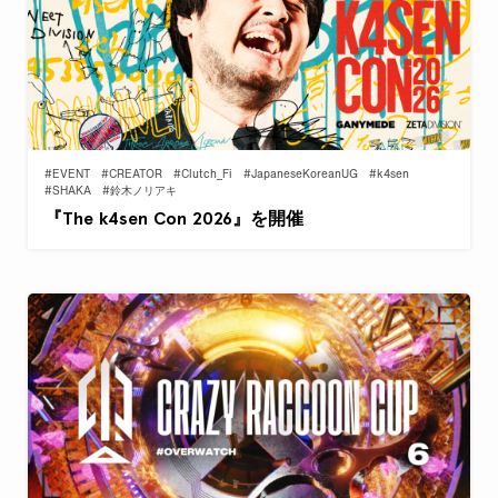
#EVENT
#CREATOR
#Clutch_Fi
#JapaneseKoreanUG
#k4sen
#SHAKA
#鈴木ノリアキ
『The k4sen Con 2026』を開催