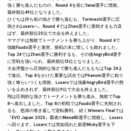
強く勝ち進んだものの、Round 4を前にYanai選手に惜敗。
最終順位49位となりました。
ひぐちは持ち前の強さで勝ち進むも、Torimeshi選手に圧
倒されLosersへ。Round 4ではZhen選手に善戦するも力及
ばず、最終順位25位で大会を終えました。
ヤマグチは無敗でトーナメントを勝ち上がり、Round 4で
強敵Fuudo選手と激突。接戦の末に惜しくも敗れました。
Top 24ではZhen選手に勝利するも、その後AngryBird選手
に苦戦を強いられ、最終順位13位となりました。
大会序盤から圧倒的な強さで勝ち進んだももちはTop 24ま
で進出。Top 8をかけた重要な試合ではPhanom選手に粘り
強く喰らいつくも惜敗。Losersでは強豪AngryBird選手の勢
いを止めきれず、最終順位9位で大会を終えました。
翔は圧倒的な強さでトーナメントを勝ち進み、無敗でTop
8へ進出しました。Top 8の初戦ではFuudo選手に先制され
るも、怒涛の巻き返しで逆転勝利。 続くWinners Finalでは
『EVO Japan 2025』覇者のMenaRD選手に惜敗し、Losers
へ回ります。Losersでは突如現れた新星Micky選手を下