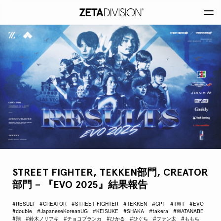
STREET FIGHTER, TEKKEN部門, CREATOR
部門 – 『EVO 2025』結果報告
#RESULT
#CREATOR
#STREET FIGHTER
#TEKKEN
#CPT
#TWT
#EVO
#double
#JapaneseKoreanUG
#KEISUKE
#SHAKA
#takera
#WATANABE
#翔
#鈴木ノリアキ
#チョコブランカ
#ひかる
#ひぐち
#ファン太
#ももち