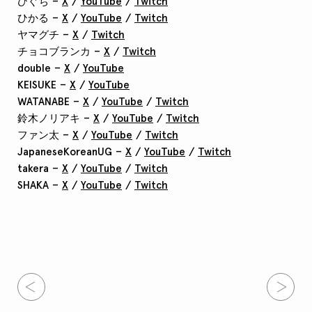
ひぐち –
X
/
YouTube
/
Twitch
ひかる –
X
/
YouTube
/
Twitch
ヤマグチ –
X
/
Twitch
チョコブランカ –
X
/
Twitch
double –
X
/
YouTube
KEISUKE –
X
/
YouTube
WATANABE –
X
/
YouTube
/
Twitch
鈴木ノリアキ –
X
/
YouTube
/
Twitch
ファン太 –
X
/
YouTube
/
Twitch
JapaneseKoreanUG –
X
/
YouTube
/
Twitch
takera –
X
/
YouTube
/
Twitch
SHAKA –
X
/
YouTube
/
Twitch