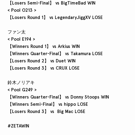
【Losers Semi-Final】 vs BigTimeBad WIN
< Pool O213 >
【Losers Round 1】 vs LegendaryJiggXV LOSE
ファン太
< Pool E194 >
【Winners Round 1】 vs Arkius WIN
【Winners Quarter-Final】 vs Takamura LOSE
【Losers Round 2】 vs Duet WIN
【Losers Round 3】 vs CRUX LOSE
鈴木ノリアキ
< Pool G249 >
【Winners Quarter-Final】 vs Donny Stoops WIN
【Winners Semi-Final】 vs hippo LOSE
【Losers Round 3】 vs Big Mac LOSE
#ZETAWIN