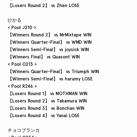
【Losers Round 2】 vs Zhen LOSE
ひかる
< Pool J210 >
【Winners Round 2】 vs MrMixtape WIN
【Winners Quarter-Final】 vs WMD WIN
【Winners Semi-Final】 vs joysick WIN
【Winners Final】 vs Quasont WIN
< Pool O213 >
【Winners Quarter-Final】 vs Triumph WIN
【Winners Semi-Final】 vs harumy LOSE
< Pool R246 >
【Losers Round 1】 vs MOTHMAN WIN
【Losers Round 2】 vs Takamura WIN
【Losers Round 3】 vs Bonchan WIN
【Losers Round 4】 vs Yanai LOSE
チョコブランカ