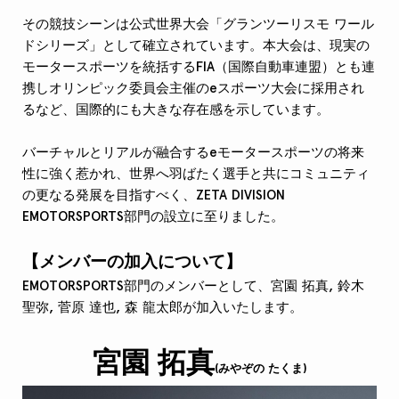
その競技シーンは公式世界大会「グランツーリスモ ワール
ドシリーズ」として確立されています。本大会は、現実の
モータースポーツを統括するFIA（国際自動車連盟）とも連
携しオリンピック委員会主催のeスポーツ大会に採用され
るなど、国際的にも大きな存在感を示しています。
バーチャルとリアルが融合するeモータースポーツの将来
性に強く惹かれ、世界へ羽ばたく選手と共にコミュニティ
の更なる発展を目指すべく、ZETA DIVISION
EMOTORSPORTS部門の設立に至りました。
【メンバー
の加入
について】
EMOTORSPORTS部門のメンバーとして、
宮園
拓真, 鈴木
聖弥, 菅原 達也, 森 龍太郎が加入
いたします。
宮園
拓真
(みやぞの たくま)