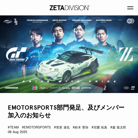
EMOTORSPORTS部門発足、及びメンバー
加入のお知らせ
#TEAM
#EMOTORSPORTS
#菅原 達也
#鈴木 聖弥
#宮園 拓真
#森 龍太郎
08 Aug 2025