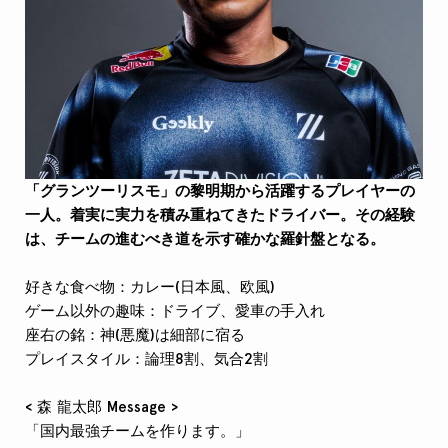
「グランツーリスモ」の黎明期から活躍するプレイヤーの
一人。着実に実力を積み重ねてきたドライバー。その経験
は、チームの進むべき道を示す確かな羅針盤となる。
好きな食べ物：カレー(日本風、欧風)
ゲーム以外の趣味：ドライブ、愛車の手入れ
座右の銘：
神(悪魔)は細部に宿る
プレイスタイル：
論理8割、気合2割
< 森 龍太郎 Message >
「国内最強チームを作ります。」