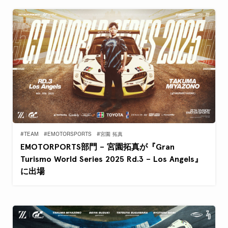
#TEAM
#EMOTORSPORTS
#宮園 拓真
EMOTORPORTS部門 – 宮園拓真が『Gran
Turismo World Series 2025 Rd.3 – Los Angels』
に出場