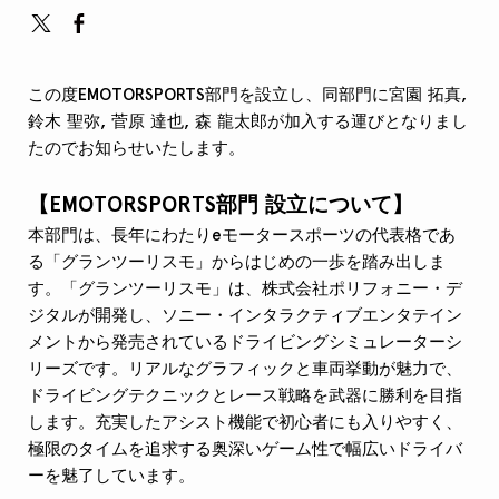
この度EMOTORSPORTS
部門を設立し、同部門に
宮園
拓真,
鈴木 聖弥, 菅原 達也, 森 龍太郎が加入する運びとなりまし
たのでお知らせいたします。
【EMOTORSPORTS部門 設立について】
本部門は、長年にわたりeモータースポーツの代表格であ
る「グランツーリスモ」からはじめの一歩を踏み出しま
す。「グランツーリスモ」は、株式会社ポリフォニー・デ
ジタルが開発し、ソニー・インタラクティブエンタテイン
メントから発売されているドライビングシミュレーターシ
リーズです。リアルなグラフィックと車両挙動が魅力で、
ドライビングテクニックとレース戦略を武器に勝利を目指
します。充実したアシスト機能で初心者にも入りやすく、
極限のタイムを追求する奥深いゲーム性で幅広いドライバ
ーを魅了しています。