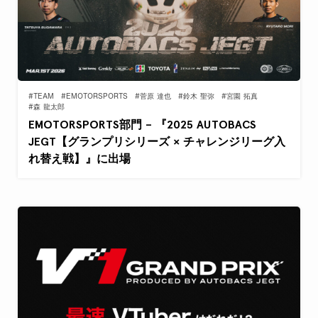
#TEAM
#EMOTORSPORTS
#菅原 達也
#鈴木 聖弥
#宮園 拓真
#森 龍太郎
EMOTORSPORTS部門 – 『2025 AUTOBACS
JEGT【グランプリシリーズ × チャレンジリーグ入
れ替え戦】』に出場