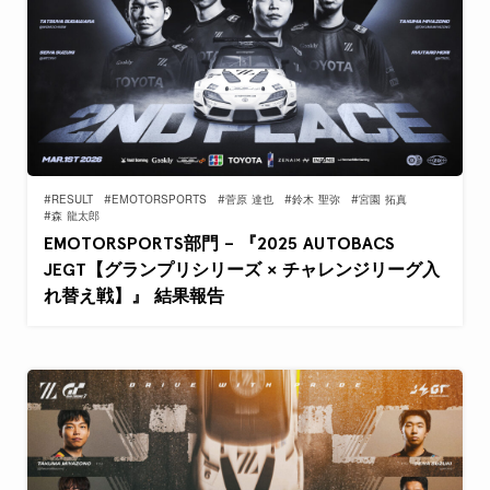
#RESULT
#EMOTORSPORTS
#菅原 達也
#鈴木 聖弥
#宮園 拓真
#森 龍太郎
EMOTORSPORTS部門 – 『2025 AUTOBACS
JEGT【グランプリシリーズ × チャレンジリーグ入
れ替え戦】』 結果報告