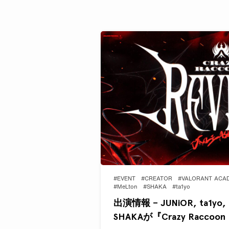
#EVENT
#CREATOR
#VALORANT ACA
#MeLton
#SHAKA
#ta1yo
出演情報 – JUNiOR, ta1yo, M
SHAKAが『Crazy Raccoon