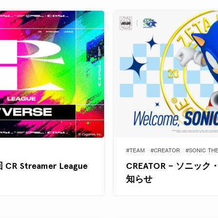
#TEAM
#CREATOR
#SONIC TH
 Streamer League
CREATOR – ソニ
知らせ