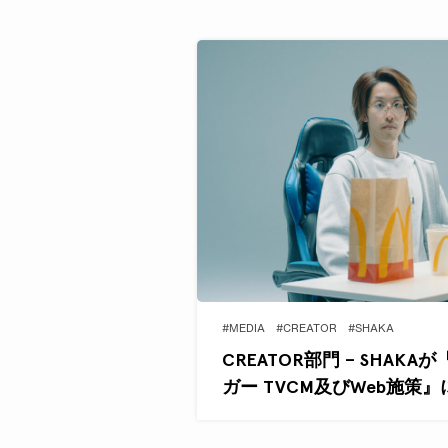
#MEDIA
#CREATOR
#SHAKA
CREATOR部門 – SHAK
ガー TVCM及びWeb施策