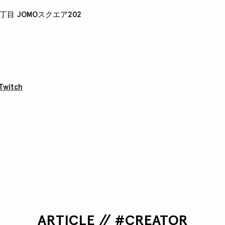
目 JOMOスクエア202
Twitch
ARTICLE // #CREATOR