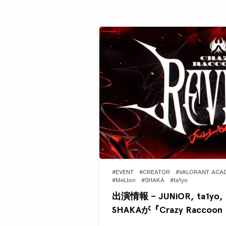
#EVENT
#CREATOR
#VALORANT ACA
#MeLton
#SHAKA
#ta1yo
出演情報 – JUNiOR, ta1yo, M
SHAKAが『Crazy Raccoon