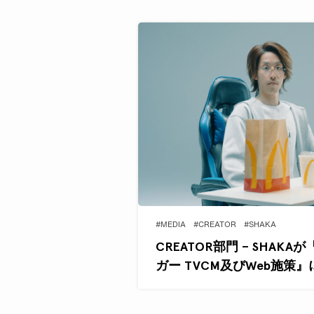
#MEDIA
#CREATOR
#SHAKA
CREATOR部門 – SHAK
ガー TVCM及びWeb施策