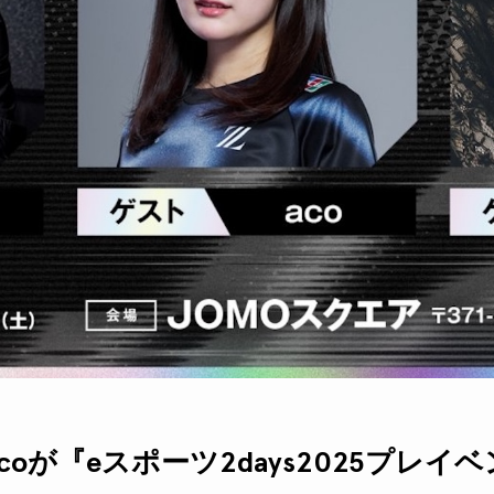
acoが『eスポーツ2days2025プレ