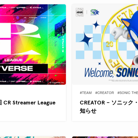
#TEAM
#CREATOR
#SONIC TH
 Streamer League
CREATOR – ソニ
知らせ