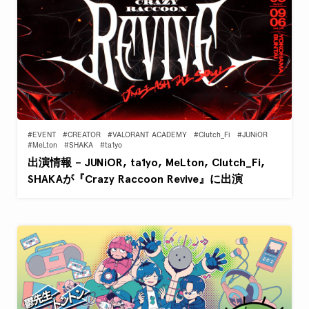
#EVENT
#CREATOR
#VALORANT ACADEMY
#Clutch_Fi
#JUNiOR
#MeLton
#SHAKA
#ta1yo
出演情報 – JUNiOR, ta1yo, MeLton, Clutch_Fi,
SHAKAが『Crazy Raccoon Revive』に出演