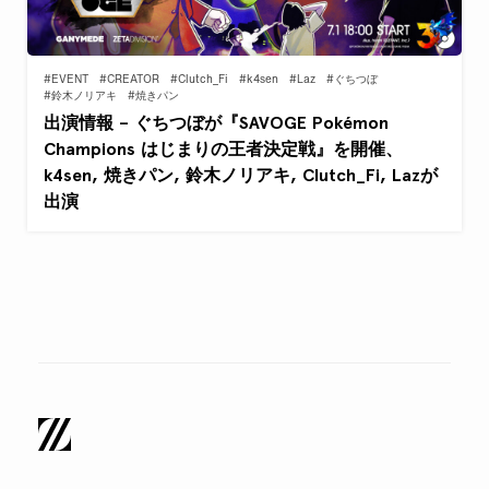
#EVENT
#CREATOR
#Clutch_Fi
#k4sen
#Laz
#ぐちつぼ
#鈴木ノリアキ
#焼きパン
出演情報 – ぐちつぼが『SAVOGE Pokémon
Champions はじまりの王者決定戦』を開催、
k4sen, 焼きパン, 鈴木ノリアキ, Clutch_Fi, Lazが
出演