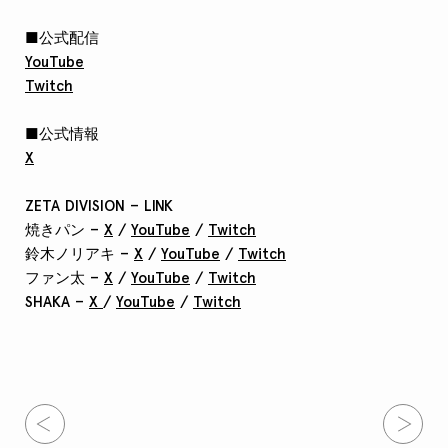
■公式配信
YouTube
Twitch
■公式情報
X
ZETA DIVISION – LINK
焼きパン –
X
/
YouTube
/
Twitch
鈴木ノリアキ –
X
/
YouTube
/
Twitch
ファン太 –
X
/
YouTube
/
Twitch
SHAKA –
X
/
YouTube
/
Twitch