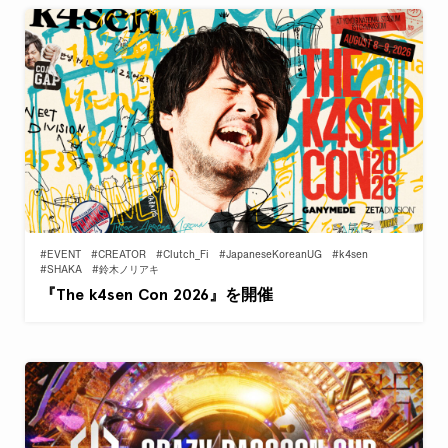
#EVENT
#CREATOR
#Clutch_Fi
#JapaneseKoreanUG
#k4sen
#SHAKA
#鈴木ノリアキ
『The k4sen Con 2026』を開催