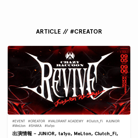
ARTICLE // #CREATOR
#EVENT
#CREATOR
#VALORANT ACADEMY
#Clutch_Fi
#JUNiOR
#MeLton
#SHAKA
#ta1yo
出演情報 – JUNiOR, ta1yo, MeLton, Clutch_Fi,