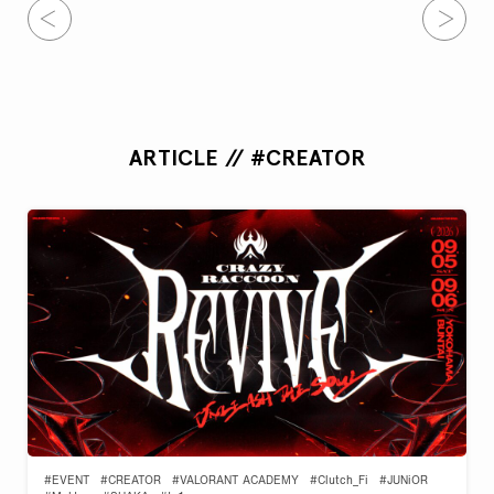
ARTICLE // #CREATOR
#EVENT
#CREATOR
#VALORANT ACADEMY
#Clutch_Fi
#JUNiOR