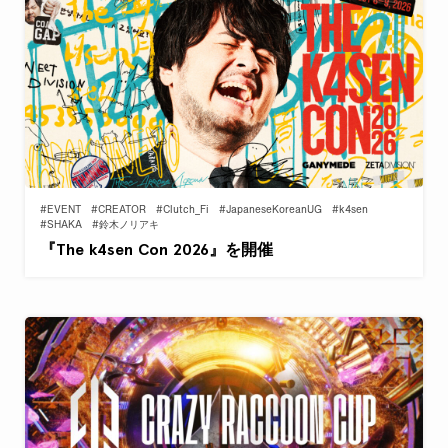
#EVENT
#CREATOR
#Clutch_Fi
#JapaneseKoreanUG
#k4sen
#SHAKA
#鈴木ノリアキ
『The k4sen Con 2026』を開催