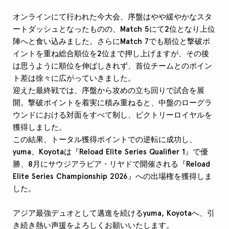
オンラインにて行われた今大会、序盤はやや緩やかなスタ
ートダッシュとなったものの、Match 5にて2位となり上位
陣へと食い込みました。さらにMatch 7でも順位と撃破ポ
イントを重ね総合順位を2位まで押し上げますが、その後
は思うように順位を伸ばしきれず、首位チームとのポイン
ト差は徐々に広がっていきました。
迎えた最終戦では、序盤から攻めの立ち回りで試合を展
開。撃破ポイントを着実に積み重ねると、中盤のローグラ
ウンドにおける対面をすべて制し、ビクトリーロイヤルを
獲得しました。
この結果、トータル獲得ポイントでの逆転に成功し、
yuma、Koyotaは『Reload Elite Series Qualifier 1』で優
勝、8月にサウジアラビア・リヤドで開催される『Reload
Elite Series Championship 2026』への出場権を獲得しま
した。
アジア最強デュオとして邁進を続けるyuma, Koyotaへ、引
き続き熱い声援をよろしくお願いいたします。