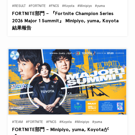
#RESULT
#FORTNITE
#FNCS
#Koyota
#Minipiyo
#yuma
FORTNITE部門 – 『Fortnite Champion Series
2026 Major 1 Summit』 Minipiyo, yuma, Koyota
結果報告
#TEAM
#FORTNITE
#FNCS
#Koyota
#Minipiyo
#yuma
FORTNITE部門 – Minipiyo, yuma, Koyotaが