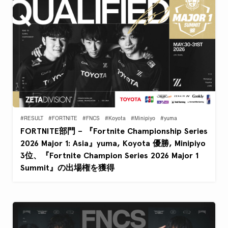
#RESULT
#FORTNITE
#FNCS
#Koyota
#Minipiyo
#yuma
FORTNITE部門 – 『Fortnite Championship Series
2026 Major 1: Asia』yuma, Koyota 優勝, Minipiyo
3位、『Fortnite Champion Series 2026 Major 1
Summit』の出場権を獲得