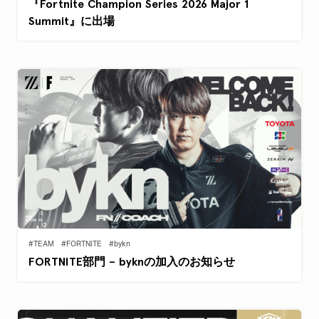
『Fortnite Champion Series 2026 Major 1
Summit』に出場
#TEAM
#FORTNITE
#bykn
FORTNITE部門 – byknの加入のお知らせ