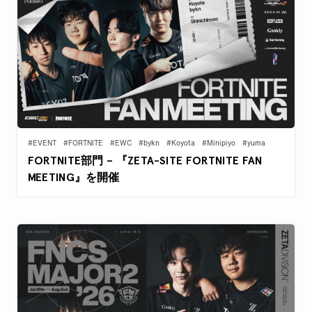
#EVENT
#FORTNITE
#EWC
#bykn
#Koyota
#Minipiyo
#yuma
FORTNITE部門 – 『ZETA-SITE FORTNITE FAN
MEETING』を開催