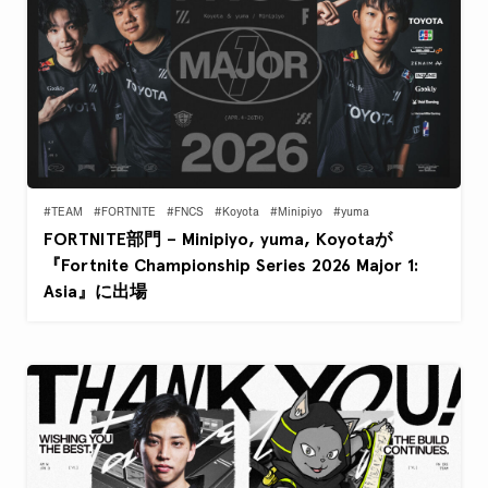
#TEAM
#FORTNITE
#FNCS
#Koyota
#Minipiyo
#yuma
FORTNITE部門 – Minipiyo, yuma, Koyotaが
『Fortnite Championship Series 2026 Major 1:
Asia』に出場