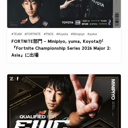
#TEAM
#FORTNITE
#FNCS
#Koyota
#Minipiyo
#yuma
FORTNITE部門 – Minipiyo, yuma, Koyotaが
『Fortnite Championship Series 2026 Major 2:
Asia』に出場