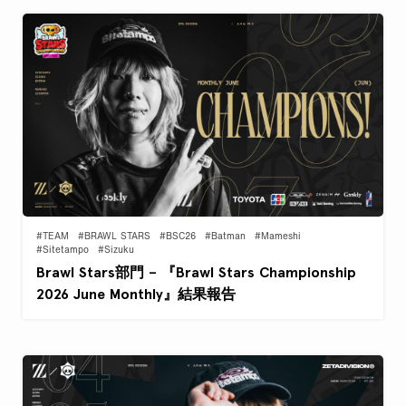
#TEAM
#BRAWL STARS
#BSC26
#Batman
#Mameshi
#Sitetampo
#Sizuku
Brawl Stars部門 – 『Brawl Stars Championship
2026 June Monthly』結果報告