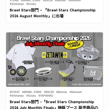
#TEAM
#BRAWL STARS
#BSC26
#Batman
#Mameshi
#Sitetampo
#Sizuku
Brawl Stars部門 – 『Brawl Stars Championship
2026 August Monthly』に出場
#EVENT
#BRAWL STARS
#BSC26
#Batman
#Mameshi
#Sitetampo
#Sizuku
#YAPIMARU
Brawl Stars部門 -『Brawl Stars Championship
2026 July Monthly Finals』物販ブース 販売商品の