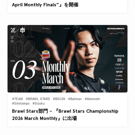
April Monthly Finals”』を開催
#TEAM
#BRAWL STARS
#BSC26
#Batman
#Mameshi
#Sitetampo
#Sizuku
Brawl Stars部門 – 『Brawl Stars Championship
2026 March Monthly』に出場