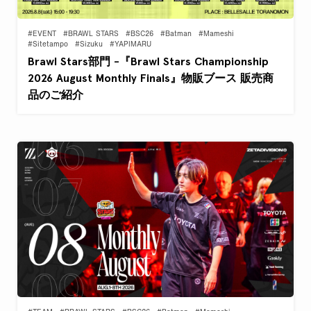
#EVENT
#BRAWL STARS
#BSC26
#Batman
#Mameshi
#Sitetampo
#Sizuku
#YAPIMARU
Brawl Stars部門 -『Brawl Stars Championship
2026 August Monthly Finals』物販ブース 販売商
品のご紹介