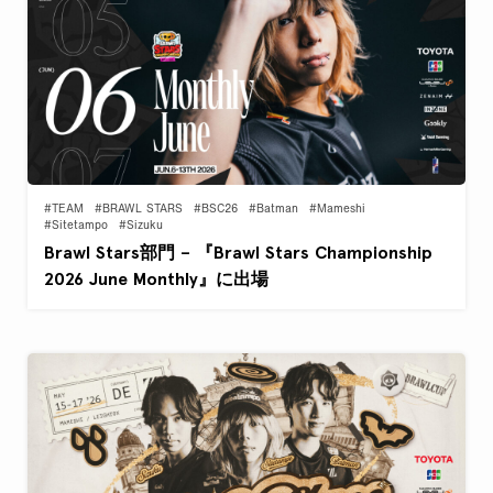
#TEAM
#BRAWL STARS
#BSC26
#Batman
#Mameshi
#Sitetampo
#Sizuku
Brawl Stars部門 – 『Brawl Stars Championship
2026 June Monthly』に出場