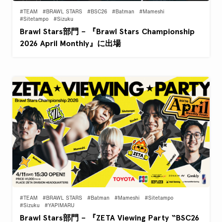
#TEAM
#BRAWL STARS
#BSC26
#Batman
#Mameshi
#Sitetampo
#Sizuku
Brawl Stars部門 – 『Brawl Stars Championship
2026 April Monthly』に出場
#TEAM
#BRAWL STARS
#Batman
#Mameshi
#Sitetampo
#Sizuku
#YAPIMARU
Brawl Stars部門 – 『ZETA Viewing Party “BSC26