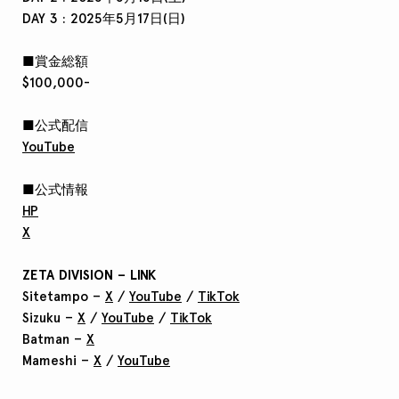
DAY 3 : 2025年5月17日(日)
■賞金総額
$100,000-
■公式配信
YouTube
■公式情報
HP
X
ZETA DIVISION – LINK
Sitetampo –
X
/
YouTube
/
TikTok
Sizuku –
X
/
YouTube
/
TikTok
Batman –
X
Mameshi –
X
/
YouTube