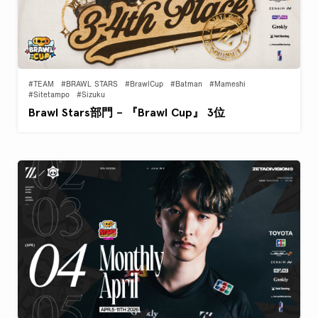
#TEAM
#BRAWL STARS
#BrawlCup
#Batman
#Mameshi
#Sitetampo
#Sizuku
Brawl Stars部門 – 『Brawl Cup』 3位