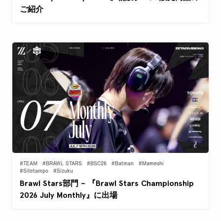
ご紹介
#TEAM
#BRAWL STARS
#BSC26
#Batman
#Mameshi
#Sitetampo
#Sizuku
Brawl Stars部門 – 『Brawl Stars Championship
2026 July Monthly』に出場