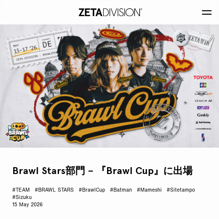
Brawl Stars部門 – 『Brawl Cup』に出場
#TEAM
#BRAWL STARS
#BrawlCup
#Batman
#Mameshi
#Sitetampo
#Sizuku
15 May 2026