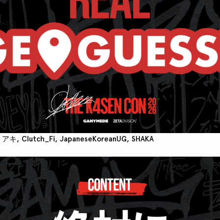
キ, Clutch_Fi, JapaneseKoreanUG, SHAKA